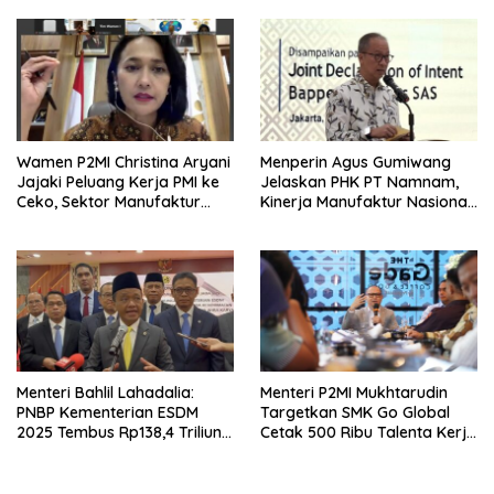
Berpikir Jauh ke Depan!
Wamen P2MI Christina Aryani
Menperin Agus Gumiwang
Jajaki Peluang Kerja PMI ke
Jelaskan PHK PT Namnam,
Ceko, Sektor Manufaktur
Kinerja Manufaktur Nasional
hingga Kesehatan Dibidik
Tetap Positif
Menteri Bahlil Lahadalia:
Menteri P2MI Mukhtarudin
PNBP Kementerian ESDM
Targetkan SMK Go Global
2025 Tembus Rp138,4 Triliun,
Cetak 500 Ribu Talenta Kerja
Lampaui Target
ke Luar Negeri