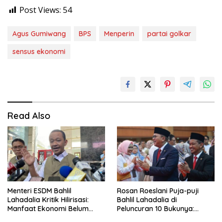
Post Views:
54
Agus Gumiwang
BPS
Menperin
partai golkar
sensus ekonomi
Read Also
Menteri ESDM Bahlil
Rosan Roeslani Puja-puji
Lahadalia Kritik Hilirisasi:
Bahlil Lahadalia di
Manfaat Ekonomi Belum
Peluncuran 10 Bukunya:
Merata ke Daerah Penghasil
Cerdas, Pantang Menyerah,