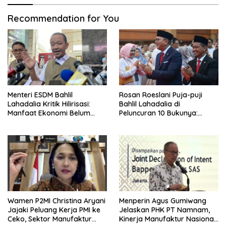
Recommendation for You
Menteri ESDM Bahlil
Rosan Roeslani Puja-puji
Lahadalia Kritik Hilirisasi:
Bahlil Lahadalia di
Manfaat Ekonomi Belum
Peluncuran 10 Bukunya:
Merata ke Daerah Penghasil
Cerdas, Pantang Menyerah,
Berpikir Jauh ke Depan!
Wamen P2MI Christina Aryani
Menperin Agus Gumiwang
Jajaki Peluang Kerja PMI ke
Jelaskan PHK PT Namnam,
Ceko, Sektor Manufaktur
Kinerja Manufaktur Nasional