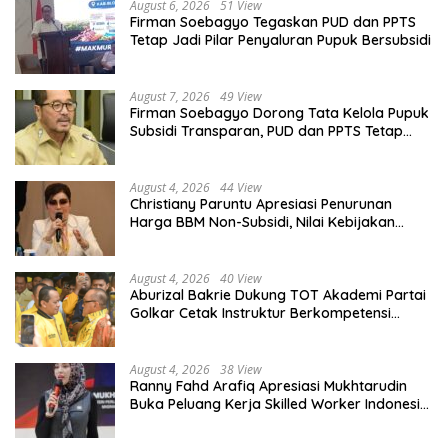
August 6, 2026
51 View
Firman Soebagyo Tegaskan PUD dan PPTS
Tetap Jadi Pilar Penyaluran Pupuk Bersubsidi
August 7, 2026
49 View
Firman Soebagyo Dorong Tata Kelola Pupuk
Subsidi Transparan, PUD dan PPTS Tetap
Diberdayakan
August 4, 2026
44 View
Christiany Paruntu Apresiasi Penurunan
Harga BBM Non-Subsidi, Nilai Kebijakan
ESDM Makin Adaptif
August 4, 2026
40 View
Aburizal Bakrie Dukung TOT Akademi Partai
Golkar Cetak Instruktur Berkompetensi
Tinggi
August 4, 2026
38 View
Ranny Fahd Arafiq Apresiasi Mukhtarudin
Buka Peluang Kerja Skilled Worker Indonesia
di Albania