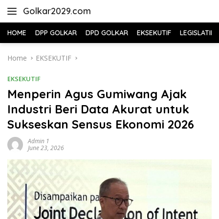
Skip
Golkar2029.com
to
content
HOME
DPP GOLKAR
DPD GOLKAR
EKSEKUTIF
LEGISLATIF
Home
EKSEKUTIF
EKSEKUTIF
Menperin Agus Gumiwang Ajak
Industri Beri Data Akurat untuk
Sukseskan Sensus Ekonomi 2026
Admin 1
June 23, 2026