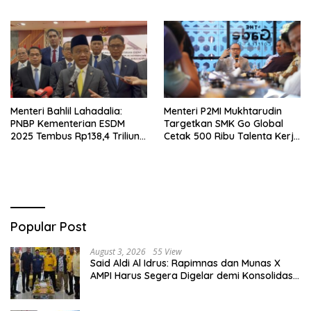
hingga Kesehatan Dibidik
Tetap Positif
Menteri Bahlil Lahadalia:
Menteri P2MI Mukhtarudin
PNBP Kementerian ESDM
Targetkan SMK Go Global
2025 Tembus Rp138,4 Triliun,
Cetak 500 Ribu Talenta Kerja
Lampaui Target
ke Luar Negeri
Popular Post
August 3, 2026
55 View
Said Aldi Al Idrus: Rapimnas dan Munas X
AMPI Harus Segera Digelar demi Konsolidasi
Organisasi