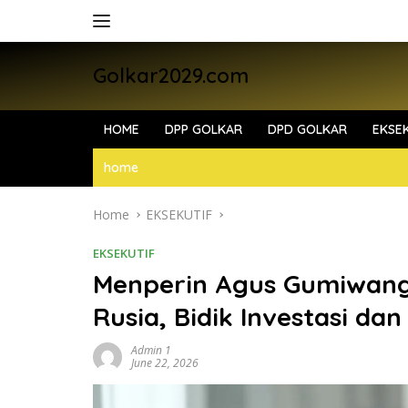
Skip
to
content
Golkar2029.com
HOME
DPP GOLKAR
DPD GOLKAR
EKSEK
home
Home
EKSEKUTIF
EKSEKUTIF
Menperin Agus Gumiwang 
Rusia, Bidik Investasi da
Admin 1
June 22, 2026