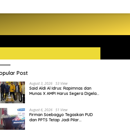
opular Post
August 3, 2026
53 View
Said Aldi Al Idrus: Rapimnas dan
Munas X AMPI Harus Segera Digelar
demi Konsolidasi Organisasi
August 6, 2026
51 View
Firman Soebagyo Tegaskan PUD
dan PPTS Tetap Jadi Pilar
Penyaluran Pupuk Bersubsidi