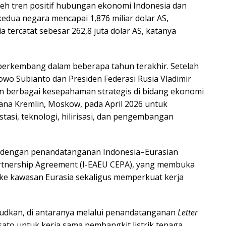
oleh tren positif hubungan ekonomi Indonesia dan
 kedua negara mencapai 1,876 miliar dolar AS,
ia tercatat sebesar 262,8 juta dolar AS, katanya
berkembang dalam beberapa tahun terakhir. Setelah
wo Subianto dan Presiden Federasi Rusia Vladimir
n berbagai kesepahaman strategis di bidang ekonomi
tana Kremlin, Moskow, pada April 2026 untuk
tasi, teknologi, hilirisasi, dan pengembangan
i dengan penandatanganan Indonesia–Eurasian
tnership Agreement (I-EAEU CEPA), yang membuka
a ke kawasan Eurasia sekaligus memperkuat kerja
judkan, di antaranya melalui penandatanganan
Letter
sato untuk kerja sama pembangkit listrik tenaga