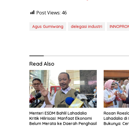
Post Views:
46
Agus Gumiwang
delegasi industri
INNOPRO
Read Also
Menteri ESDM Bahlil Lahadalia
Rosan Roeslan
Kritik Hilirisasi: Manfaat Ekonomi
Lahadalia di
Belum Merata ke Daerah Penghasil
Bukunya: Cer
Menyerah, Be