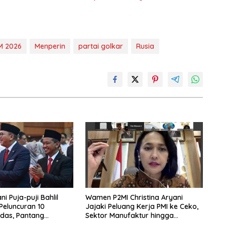
M 2026
Menperin
partai golkar
Rusia
i Puja-puji Bahlil
Wamen P2MI Christina Aryani
 Peluncuran 10
Jajaki Peluang Kerja PMI ke Ceko,
das, Pantang
Sektor Manufaktur hingga
rpikir Jauh ke Depan!
Kesehatan Dibidik