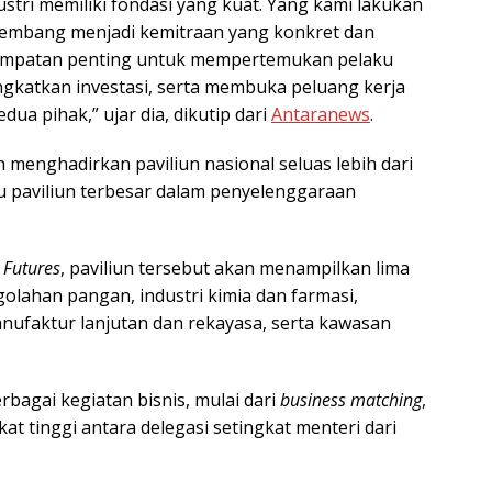
stri memiliki fondasi yang kuat. Yang kami lakukan
kembang menjadi kemitraan yang konkret dan
empatan penting untuk mempertemukan pelaku
ngkatkan investasi, serta membuka peluang kerja
a pihak,” ujar dia, dikutip dari
Antaranews
.
n menghadirkan paviliun nasional seluas lebih dari
tu paviliun terbesar dalam penyelenggaraan
 Futures
, paviliun tersebut akan menampilkan lima
golahan pangan, industri kimia dan farmasi,
ufaktur lanjutan dan rekayasa, serta kawasan
rbagai kegiatan bisnis, mulai dari
business matching
,
at tinggi antara delegasi setingkat menteri dari