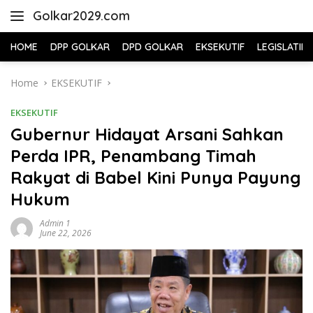
Skip
Golkar2029.com
to
content
HOME
DPP GOLKAR
DPD GOLKAR
EKSEKUTIF
LEGISLATIF
Home
EKSEKUTIF
EKSEKUTIF
Gubernur Hidayat Arsani Sahkan
Perda IPR, Penambang Timah
Rakyat di Babel Kini Punya Payung
Hukum
Admin 1
June 22, 2026