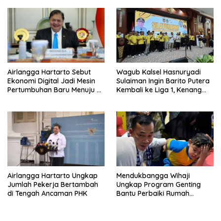
Airlangga Hartarto Sebut
Wagub Kalsel Hasnuryadi
Ekonomi Digital Jadi Mesin
Sulaiman Ingin Barito Putera
Pertumbuhan Baru Menuju 8
Kembali ke Liga 1, Kenang
Persen
Sejarah 2012
Airlangga Hartarto Ungkap
Mendukbangga Wihaji
Jumlah Pekerja Bertambah
Ungkap Program Genting
di Tengah Ancaman PHK
Bantu Perbaiki Rumah
Keluarga Berisiko Stunting