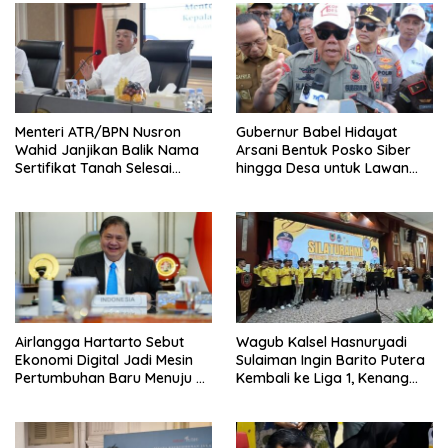
Menteri ATR/BPN Nusron
Gubernur Babel Hidayat
Wahid Janjikan Balik Nama
Arsani Bentuk Posko Siber
Sertifikat Tanah Selesai
hingga Desa untuk Lawan
Maksimal 10 Hari
Karhutla
Airlangga Hartarto Sebut
Wagub Kalsel Hasnuryadi
Ekonomi Digital Jadi Mesin
Sulaiman Ingin Barito Putera
Pertumbuhan Baru Menuju 8
Kembali ke Liga 1, Kenang
Persen
Sejarah 2012