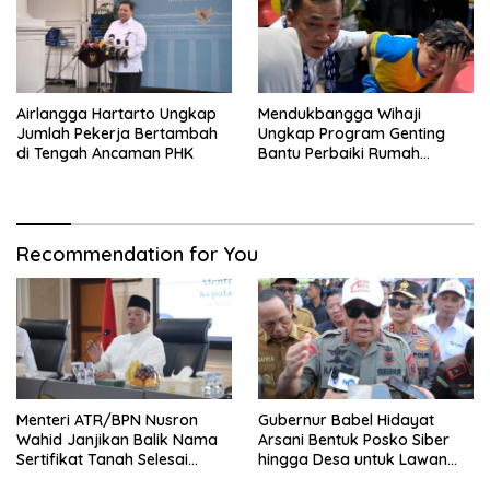
Airlangga Hartarto Ungkap
Mendukbangga Wihaji
Jumlah Pekerja Bertambah
Ungkap Program Genting
di Tengah Ancaman PHK
Bantu Perbaiki Rumah
Keluarga Berisiko Stunting
Recommendation for You
Menteri ATR/BPN Nusron
Gubernur Babel Hidayat
Wahid Janjikan Balik Nama
Arsani Bentuk Posko Siber
Sertifikat Tanah Selesai
hingga Desa untuk Lawan
Maksimal 10 Hari
Karhutla