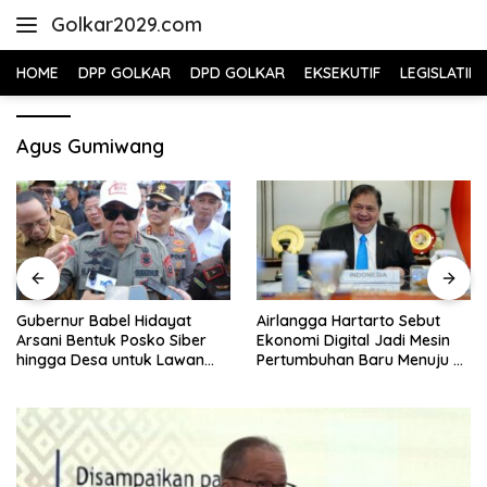
Skip
Golkar2029.com
to
content
HOME
DPP GOLKAR
DPD GOLKAR
EKSEKUTIF
LEGISLATIF
Agus Gumiwang
Gubernur Babel Hidayat
Airlangga Hartarto Sebut
Arsani Bentuk Posko Siber
Ekonomi Digital Jadi Mesin
hingga Desa untuk Lawan
Pertumbuhan Baru Menuju 8
Karhutla
Persen