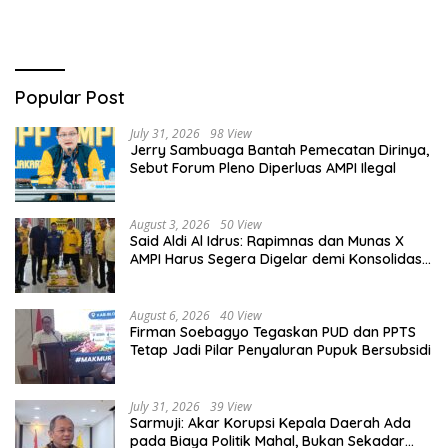
Masyarakat
Popular Post
July 31, 2026
98 View
Jerry Sambuaga Bantah Pemecatan Dirinya,
Sebut Forum Pleno Diperluas AMPI Ilegal
August 3, 2026
50 View
Said Aldi Al Idrus: Rapimnas dan Munas X
AMPI Harus Segera Digelar demi Konsolidasi
Organisasi
August 6, 2026
40 View
Firman Soebagyo Tegaskan PUD dan PPTS
Tetap Jadi Pilar Penyaluran Pupuk Bersubsidi
July 31, 2026
39 View
Sarmuji: Akar Korupsi Kepala Daerah Ada
pada Biaya Politik Mahal, Bukan Sekadar