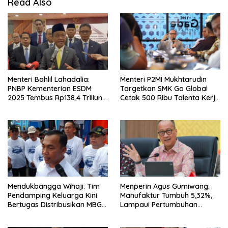
Read Also
Menteri Bahlil Lahadalia:
Menteri P2MI Mukhtarudin
PNBP Kementerian ESDM
Targetkan SMK Go Global
2025 Tembus Rp138,4 Triliun,
Cetak 500 Ribu Talenta Kerja
Lampaui Target
ke Luar Negeri
Mendukbangga Wihaji: Tim
Menperin Agus Gumiwang:
Pendamping Keluarga Kini
Manufaktur Tumbuh 5,32%,
Bertugas Distribusikan MBG
Lampaui Pertumbuhan
untuk Ibu Hamil dan Balita
Ekonomi Nasional