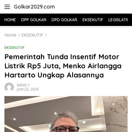
Skip
Golkar2029.com
to
content
HOME
DPP GOLKAR
DPD GOLKAR
EKSEKUTIF
LEGISLATIF
Home
EKSEKUTIF
EKSEKUTIF
Pemerintah Tunda Insentif Motor
Listrik Rp5 Juta, Menko Airlangga
Hartarto Ungkap Alasannya
Admin 1
June 23, 2026