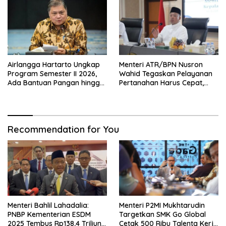
Airlangga Hartarto Ungkap
Menteri ATR/BPN Nusron
Program Semester II 2026,
Wahid Tegaskan Pelayanan
Ada Bantuan Pangan hingga
Pertanahan Harus Cepat,
Diskon Transportasi Nataru
Mudah & Berorientasi pada
Masyarakat
Recommendation for You
Menteri Bahlil Lahadalia:
Menteri P2MI Mukhtarudin
PNBP Kementerian ESDM
Targetkan SMK Go Global
2025 Tembus Rp138,4 Triliun,
Cetak 500 Ribu Talenta Kerja