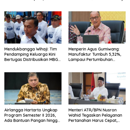
Lampaui Target
ke Luar Negeri
Mendukbangga Wihaji: Tim
Menperin Agus Gumiwang:
Pendamping Keluarga Kini
Manufaktur Tumbuh 5,32%,
Bertugas Distribusikan MBG
Lampaui Pertumbuhan
untuk Ibu Hamil dan Balita
Ekonomi Nasional
Airlangga Hartarto Ungkap
Menteri ATR/BPN Nusron
Program Semester II 2026,
Wahid Tegaskan Pelayanan
Ada Bantuan Pangan hingga
Pertanahan Harus Cepat,
Diskon Transportasi Nataru
Mudah & Berorientasi pada