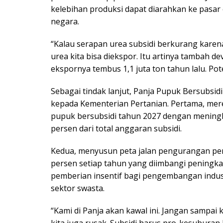
kelebihan produksi dapat diarahkan ke pasa
negara.
“Kalau serapan urea subsidi berkurang karena
urea kita bisa diekspor. Itu artinya tambah d
ekspornya tembus 1,1 juta ton tahun lalu. Pot
Sebagai tindak lanjut, Panja Pupuk Bersubsi
kepada Kementerian Pertanian. Pertama, mere
pupuk bersubsidi tahun 2027 dengan meningk
persen dari total anggaran subsidi.
Kedua, menyusun peta jalan pengurangan pe
persen setiap tahun yang diimbangi peningk
pemberian insentif bagi pengembangan indus
sektor swasta.
“Kami di Panja akan kawal ini. Jangan sampai 
kita juga rusak. Subsidi harus pro-kesuburan 