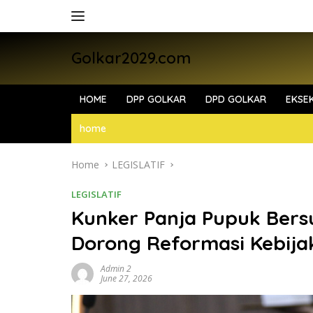
Skip
to
content
Golkar2029.com
HOME
DPP GOLKAR
DPD GOLKAR
EKSEK
home
Home
LEGISLATIF
LEGISLATIF
Kunker Panja Pupuk Bers
Dorong Reformasi Kebija
Admin 2
June 27, 2026