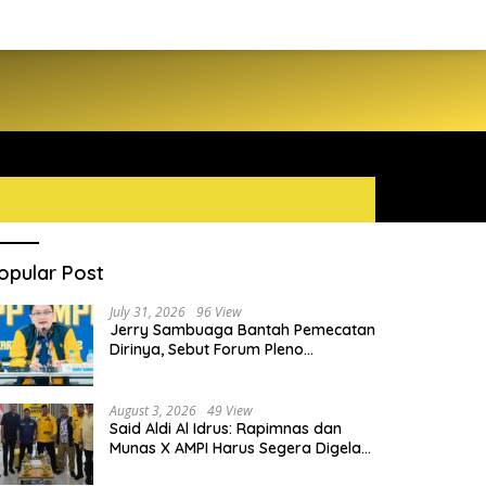
opular Post
July 31, 2026
96 View
Jerry Sambuaga Bantah Pemecatan
Dirinya, Sebut Forum Pleno
Diperluas AMPI Ilegal
August 3, 2026
49 View
Said Aldi Al Idrus: Rapimnas dan
Munas X AMPI Harus Segera Digelar
demi Konsolidasi Organisasi