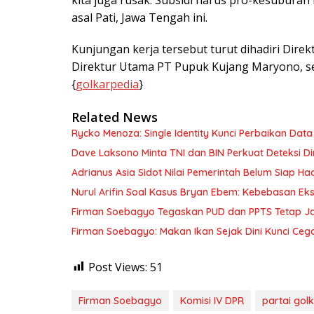
asal Pati, Jawa Tengah ini.
Kunjungan kerja tersebut turut dihadiri Dir
Direktur Utama PT Pupuk Kujang Maryono, ser
{
golkarpedia
}
Related News
Rycko Menoza: Single Identity Kunci Perbaikan Data
Dave Laksono Minta TNI dan BIN Perkuat Deteksi Din
Adrianus Asia Sidot Nilai Pemerintah Belum Siap Ha
Nurul Arifin Soal Kasus Bryan Ebem: Kebebasan Eksp
Firman Soebagyo Tegaskan PUD dan PPTS Tetap Jadi
Firman Soebagyo: Makan Ikan Sejak Dini Kunci Cega
Post Views:
51
Firman Soebagyo
Komisi IV DPR
partai gol