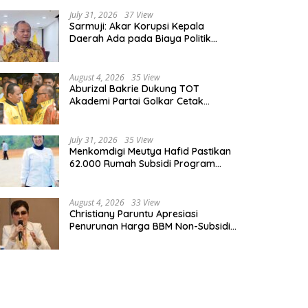
July 31, 2026
37 View
Sarmuji: Akar Korupsi Kepala
Daerah Ada pada Biaya Politik
Mahal, Bukan Sekadar Kurang
Pembinaan
August 4, 2026
35 View
Aburizal Bakrie Dukung TOT
Akademi Partai Golkar Cetak
Instruktur Berkompetensi Tinggi
July 31, 2026
35 View
Menkomdigi Meutya Hafid Pastikan
62.000 Rumah Subsidi Program
Prabowo Dilengkapi Akses Internet
August 4, 2026
33 View
Christiany Paruntu Apresiasi
Penurunan Harga BBM Non-Subsidi,
Nilai Kebijakan ESDM Makin Adaptif