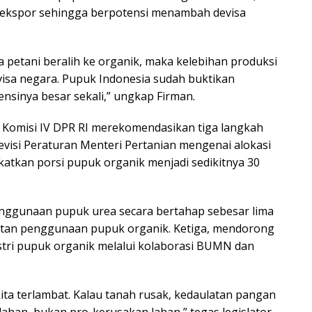
r ekspor sehingga berpotensi menambah devisa
 petani beralih ke organik, maka kelebihan produksi
evisa negara. Pupuk Indonesia sudah buktikan
ensinya besar sekali,” ungkap Firman.
di Komisi IV DPR RI merekomendasikan tiga langkah
visi Peraturan Menteri Pertanian mengenai alokasi
atkan porsi pupuk organik menjadi sedikitnya 30
nggunaan pupuk urea secara bertahap sebesar lima
atan penggunaan pupuk organik. Ketiga, mendorong
tri pupuk organik melalui kolaborasi BUMN dan
kita terlambat. Kalau tanah rusak, kedaulatan pangan
lahan, bukan pro-kerusakan lahan,” tegas legislator