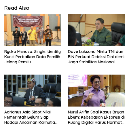
Read Also
Rycko Menoza: Single Identity
Dave Laksono Minta TNI dan
Kunci Perbaikan Data Pemilih
BIN Perkuat Deteksi Dini demi
Jelang Pemilu
Jaga Stabilitas Nasional
Adrianus Asia Sidot Nilai
Nurul Arifin Soal Kasus Bryan
Pemerintah Belum Siap
Ebem: Kebebasan Ekspresi di
Hadapi Ancaman Karhutla
Ruang Digital Harus Hormati
Akibat El Nino
Hak Privasi Orang Lain