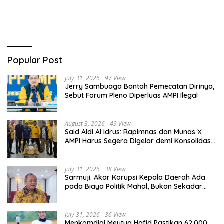
Bersubsidi
Popular Post
July 31, 2026
97 View
Jerry Sambuaga Bantah Pemecatan Dirinya,
Sebut Forum Pleno Diperluas AMPI Ilegal
August 3, 2026
49 View
Said Aldi Al Idrus: Rapimnas dan Munas X
AMPI Harus Segera Digelar demi Konsolidasi
Organisasi
July 31, 2026
38 View
Sarmuji: Akar Korupsi Kepala Daerah Ada
pada Biaya Politik Mahal, Bukan Sekadar
Kurang Pembinaan
July 31, 2026
36 View
Menkomdigi Meutya Hafid Pastikan 62.000