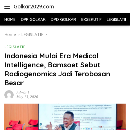
Skip
Golkar2029.com
to
content
HOME
DPP GOLKAR
DPD GOLKAR
EKSEKUTIF
LEGISLATIF
Home
LEGISLATIF
LEGISLATIF
Indonesia Mulai Era Medical
Intelligence, Bamsoet Sebut
Radiogenomics Jadi Terobosan
Besar
Admin 1
May 13, 2026