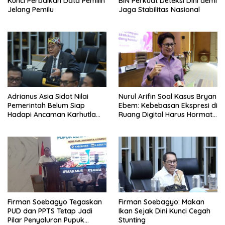
Kunci Perbaikan Data Pemilih
BIN Perkuat Deteksi Dini demi
Jelang Pemilu
Jaga Stabilitas Nasional
Adrianus Asia Sidot Nilai
Nurul Arifin Soal Kasus Bryan
Pemerintah Belum Siap
Ebem: Kebebasan Ekspresi di
Hadapi Ancaman Karhutla
Ruang Digital Harus Hormati
Akibat El Nino
Hak Privasi Orang Lain
Firman Soebagyo Tegaskan
Firman Soebagyo: Makan
PUD dan PPTS Tetap Jadi
Ikan Sejak Dini Kunci Cegah
Pilar Penyaluran Pupuk
Stunting