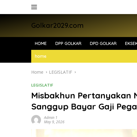
Skip
to
content
Golkar2029.com
HOME
DPP GOLKAR
DPD GOLKAR
EKSEK
home
Home
LEGISLATIF
LEGISLATIF
Misbakhun Pertanyakan N
Sanggup Bayar Gaji Peg
Admin 1
May 9, 2026