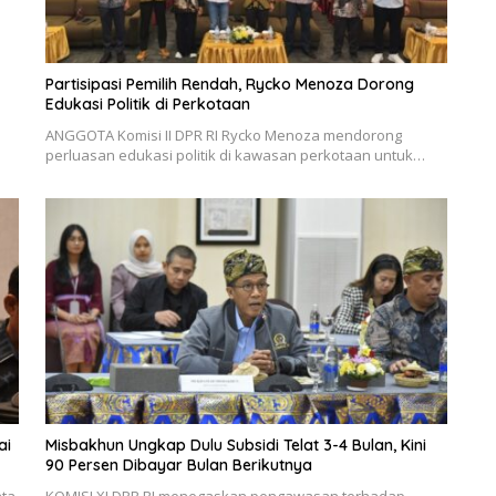
Partisipasi Pemilih Rendah, Rycko Menoza Dorong
Edukasi Politik di Perkotaan
ANGGOTA Komisi II DPR RI Rycko Menoza mendorong
perluasan edukasi politik di kawasan perkotaan untuk…
ai
Misbakhun Ungkap Dulu Subsidi Telat 3-4 Bulan, Kini
90 Persen Dibayar Bulan Berikutnya