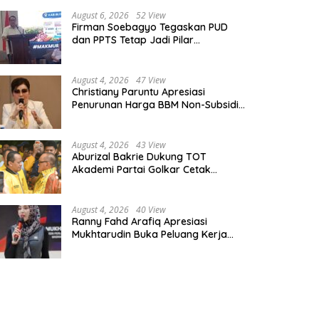
August 6, 2026
52 View
Firman Soebagyo Tegaskan PUD
dan PPTS Tetap Jadi Pilar
Penyaluran Pupuk Bersubsidi
August 4, 2026
47 View
Christiany Paruntu Apresiasi
Penurunan Harga BBM Non-Subsidi,
Nilai Kebijakan ESDM Makin Adaptif
August 4, 2026
43 View
Aburizal Bakrie Dukung TOT
Akademi Partai Golkar Cetak
Instruktur Berkompetensi Tinggi
August 4, 2026
40 View
Ranny Fahd Arafiq Apresiasi
Mukhtarudin Buka Peluang Kerja
Skilled Worker Indonesia di Albania