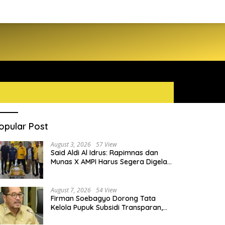
opular Post
August 3, 2026
57 View
Said Aldi Al Idrus: Rapimnas dan
Munas X AMPI Harus Segera Digelar
demi Konsolidasi Organisasi
August 7, 2026
54 View
Firman Soebagyo Dorong Tata
Kelola Pupuk Subsidi Transparan,
PUD dan PPTS Tetap Diberdayakan