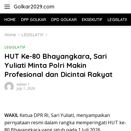
Skip
Golkar2029.com
to
content
HOME
DPP GOLKAR
DPD GOLKAR
EKSEKUTIF
LEGISLATIF
Home
LEGISLATIF
LEGISLATIF
HUT Ke-80 Bhayangkara, Sari
Yuliati Minta Polri Makin
Profesional dan Dicintai Rakyat
Admin 1
July 1, 2026
WAKIL
Ketua DPR RI, Sari Yuliati, menyampaikan
pernyataan resmi dalam rangka memperingati HUT ke-
80 Bhayangkara yang jatuh pada 1 Juli 2026.