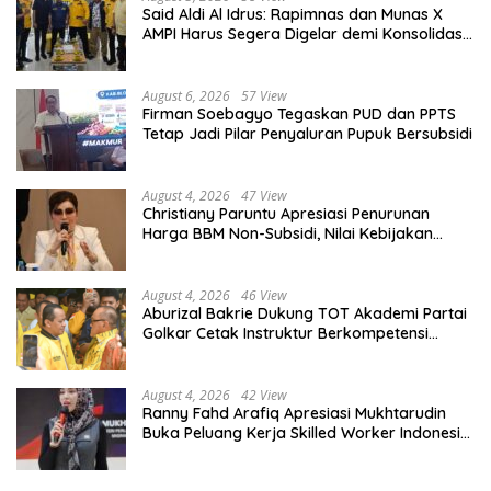
Said Aldi Al Idrus: Rapimnas dan Munas X
AMPI Harus Segera Digelar demi Konsolidasi
Organisasi
August 6, 2026
57 View
Firman Soebagyo Tegaskan PUD dan PPTS
Tetap Jadi Pilar Penyaluran Pupuk Bersubsidi
August 4, 2026
47 View
Christiany Paruntu Apresiasi Penurunan
Harga BBM Non-Subsidi, Nilai Kebijakan
ESDM Makin Adaptif
August 4, 2026
46 View
Aburizal Bakrie Dukung TOT Akademi Partai
Golkar Cetak Instruktur Berkompetensi
Tinggi
August 4, 2026
42 View
Ranny Fahd Arafiq Apresiasi Mukhtarudin
Buka Peluang Kerja Skilled Worker Indonesia
di Albania