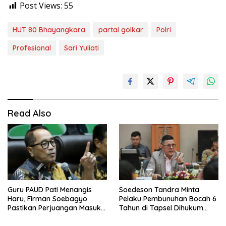
Post Views:
55
HUT 80 Bhayangkara
partai golkar
Polri
Profesional
Sari Yuliati
Read Also
Guru PAUD Pati Menangis
Soedeson Tandra Minta
Haru, Firman Soebagyo
Pelaku Pembunuhan Bocah 6
Pastikan Perjuangan Masuk
Tahun di Tapsel Dihukum
RUU Sisdiknas
Maksimal