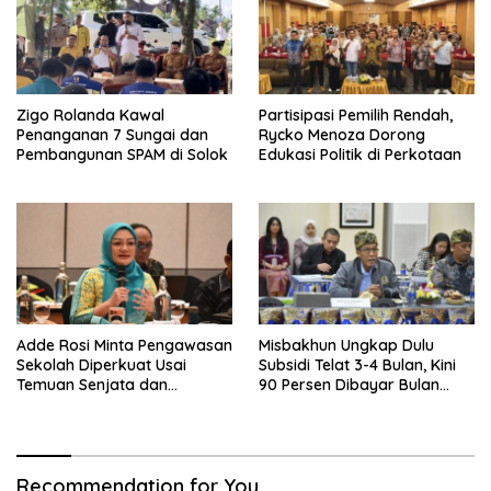
Zigo Rolanda Kawal
Partisipasi Pemilih Rendah,
Penanganan 7 Sungai dan
Rycko Menoza Dorong
Pembangunan SPAM di Solok
Edukasi Politik di Perkotaan
Adde Rosi Minta Pengawasan
Misbakhun Ungkap Dulu
Sekolah Diperkuat Usai
Subsidi Telat 3-4 Bulan, Kini
Temuan Senjata dan
90 Persen Dibayar Bulan
Narkotika
Berikutnya
Recommendation for You