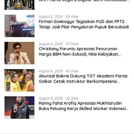
Organisasi
August 6, 2026
56 View
Firman Soebagyo Tegaskan PUD dan PPTS
Tetap Jadi Pilar Penyaluran Pupuk Bersubsidi
August 4, 2026
47 View
Christiany Paruntu Apresiasi Penurunan
Harga BBM Non-Subsidi, Nilai Kebijakan
ESDM Makin Adaptif
August 4, 2026
45 View
Aburizal Bakrie Dukung TOT Akademi Partai
Golkar Cetak Instruktur Berkompetensi
Tinggi
August 4, 2026
42 View
Ranny Fahd Arafiq Apresiasi Mukhtarudin
Buka Peluang Kerja Skilled Worker Indonesia
di Albania