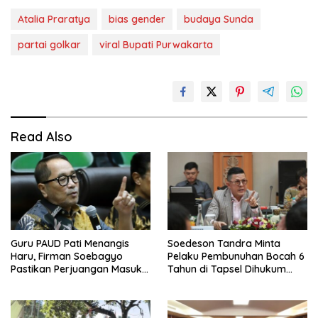
Atalia Praratya
bias gender
budaya Sunda
partai golkar
viral Bupati Purwakarta
Read Also
Guru PAUD Pati Menangis
Soedeson Tandra Minta
Haru, Firman Soebagyo
Pelaku Pembunuhan Bocah 6
Pastikan Perjuangan Masuk
Tahun di Tapsel Dihukum
RUU Sisdiknas
Maksimal