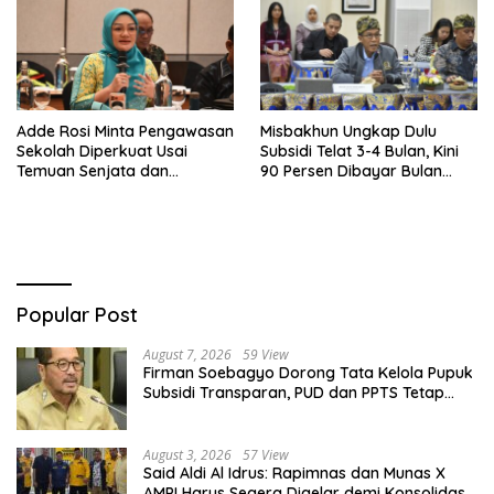
Adde Rosi Minta Pengawasan
Misbakhun Ungkap Dulu
Sekolah Diperkuat Usai
Subsidi Telat 3-4 Bulan, Kini
Temuan Senjata dan
90 Persen Dibayar Bulan
Narkotika
Berikutnya
Popular Post
August 7, 2026
59 View
Firman Soebagyo Dorong Tata Kelola Pupuk
Subsidi Transparan, PUD dan PPTS Tetap
Diberdayakan
August 3, 2026
57 View
Said Aldi Al Idrus: Rapimnas dan Munas X
AMPI Harus Segera Digelar demi Konsolidasi