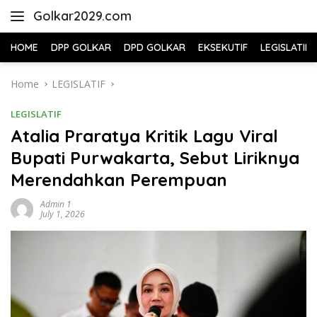
Skip
Golkar2029.com
to
content
HOME
DPP GOLKAR
DPD GOLKAR
EKSEKUTIF
LEGISLATIF
Home
LEGISLATIF
LEGISLATIF
Atalia Praratya Kritik Lagu Viral
Bupati Purwakarta, Sebut Liriknya
Merendahkan Perempuan
Admin 1
July 1, 2026