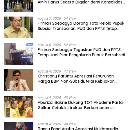
AMPI Harus Segera Digelar demi Konsolidasi
Organisasi
August 7, 2026
54 View
Firman Soebagyo Dorong Tata Kelola Pupuk
Subsidi Transparan, PUD dan PPTS Tetap
Diberdayakan
August 6, 2026
52 View
Firman Soebagyo Tegaskan PUD dan PPTS
Tetap Jadi Pilar Penyaluran Pupuk Bersubsidi
August 4, 2026
47 View
Christiany Paruntu Apresiasi Penurunan
Harga BBM Non-Subsidi, Nilai Kebijakan
ESDM Makin Adaptif
August 4, 2026
43 View
Aburizal Bakrie Dukung TOT Akademi Partai
Golkar Cetak Instruktur Berkompetensi
Tinggi
August 4, 2026
40 View
Ranny Fahd Arafiq Apresiasi Mukhtarudin