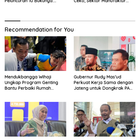
Peluncuran 10 Bukunya:
Ceko, Sektor Manufaktur
Cerdas, Pantang Menyerah,
hingga Kesehatan Dibidik
Berpikir Jauh ke Depan!
Recommendation for You
Mendukbangga Wihaji
Gubernur Rudy Mas’ud
Ungkap Program Genting
Perkuat Kerja Sama dengan
Bantu Perbaiki Rumah
Jateng untuk Dongkrak PAD
Keluarga Berisiko Stunting
Kaltim