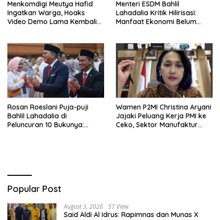
Menkomdigi Meutya Hafid
Menteri ESDM Bahlil
Ingatkan Warga, Hoaks
Lahadalia Kritik Hilirisasi:
Video Demo Lama Kembali
Manfaat Ekonomi Belum
Viral di Medsos
Merata ke Daerah Penghasil
Rosan Roeslani Puja-puji
Wamen P2MI Christina Aryani
Bahlil Lahadalia di
Jajaki Peluang Kerja PMI ke
Peluncuran 10 Bukunya:
Ceko, Sektor Manufaktur
Cerdas, Pantang Menyerah,
hingga Kesehatan Dibidik
Berpikir Jauh ke Depan!
Popular Post
August 3, 2026
57 View
Said Aldi Al Idrus: Rapimnas dan Munas X