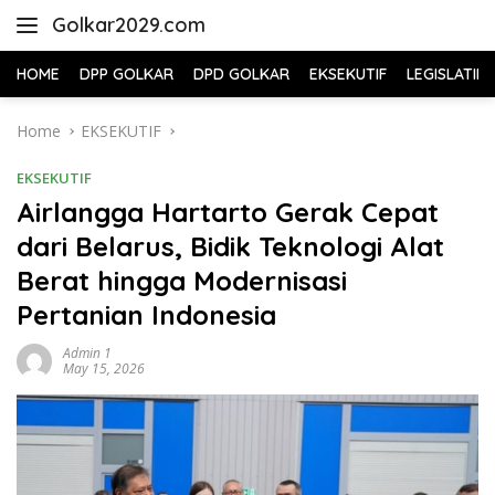
Skip
Golkar2029.com
to
content
HOME
DPP GOLKAR
DPD GOLKAR
EKSEKUTIF
LEGISLATIF
Home
EKSEKUTIF
EKSEKUTIF
Airlangga Hartarto Gerak Cepat
dari Belarus, Bidik Teknologi Alat
Berat hingga Modernisasi
Pertanian Indonesia
Admin 1
May 15, 2026