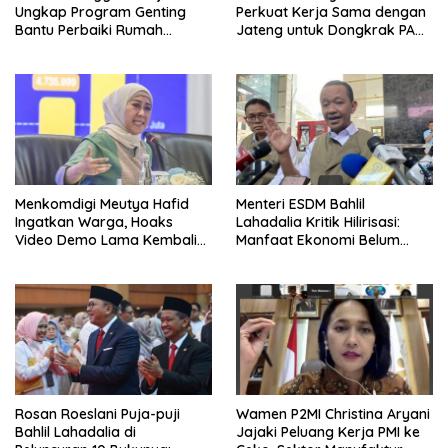
Ungkap Program Genting
Perkuat Kerja Sama dengan
Bantu Perbaiki Rumah
Jateng untuk Dongkrak PAD
Keluarga Berisiko Stunting
Kaltim
Menkomdigi Meutya Hafid
Menteri ESDM Bahlil
Ingatkan Warga, Hoaks
Lahadalia Kritik Hilirisasi:
Video Demo Lama Kembali
Manfaat Ekonomi Belum
Viral di Medsos
Merata ke Daerah Penghasil
Rosan Roeslani Puja-puji
Wamen P2MI Christina Aryani
Bahlil Lahadalia di
Jajaki Peluang Kerja PMI ke