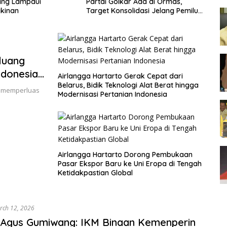
ang Lampaui
Partai Golkar Ada di Ormas,
Go
kinan
Target Konsolidasi Jelang Pemilu
Su
2029
luang
ndonesia
Airlangga Hartarto Gerak Cepat dari
Belarus, Bidik Teknologi Alat Berat hingga
i memperluas
Modernisasi Pertanian Indonesia
Airlangga Hartarto Dorong Pembukaan
Pasar Ekspor Baru ke Uni Eropa di Tengah
Ketidakpastian Global
rch 12, 2026
 Agus Gumiwang: IKM Binaan Kemenperin