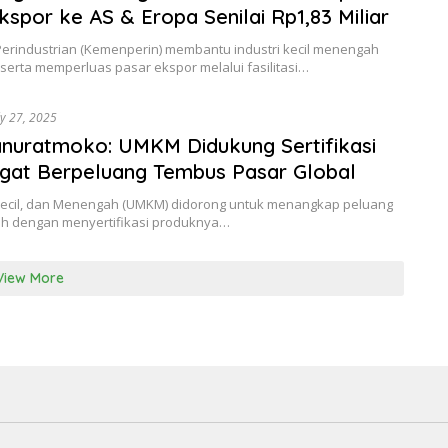
spor ke AS & Eropa Senilai Rp1,83 Miliar
rindustrian (Kemenperin) membantu industri kecil menengah
 serta memperluas pasar ekspor melalui fasilitasi…
ly 27, 2025
anuratmoko: UMKM Didukung Sertifikasi
ngat Berpeluang Tembus Pasar Global
Kecil, dan Menengah (UMKM) didorong untuk menangkap peluang
ah dengan menyertifikasi produknya…
View More