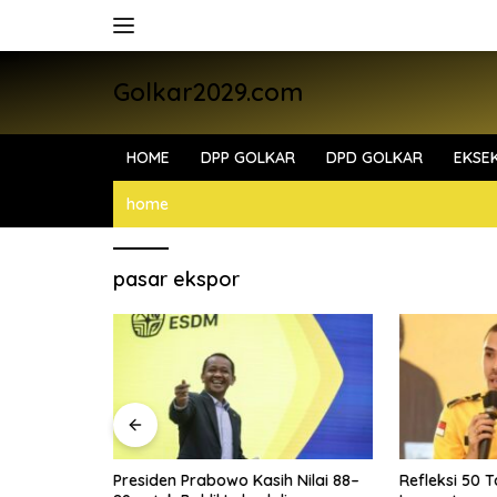
Skip
to
content
Golkar2029.com
HOME
DPP GOLKAR
DPD GOLKAR
EKSEK
home
pasar ekspor
i Bahlil
Presiden Prabowo Kasih Nilai 88–
Refleksi 50 T