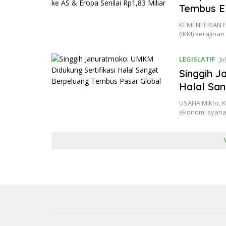
Tembus Ek
KEMENTERIAN Pe
(IKM) kerajinan
LEGISLATIF
Ju
Singgih J
Halal Sa
USAHA Mikro, 
ekonomi syari