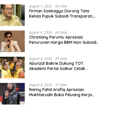
lkar Pernah Diaudit: Ada yang
Petani Indramayu Hadapi
dah “Parah”
Ancaman Cuaca Ekstrem
August 7, 2026
46 View
Firman Soebagyo Dorong Tata
Kelola Pupuk Subsidi Transparan,
PUD dan PPTS Tetap Diberdayakan
August 4, 2026
44 View
Christiany Paruntu Apresiasi
Penurunan Harga BBM Non-Subsidi,
Nilai Kebijakan ESDM Makin Adaptif
August 4, 2026
39 View
Aburizal Bakrie Dukung TOT
Akademi Partai Golkar Cetak
Instruktur Berkompetensi Tinggi
August 4, 2026
37 View
Ranny Fahd Arafiq Apresiasi
Mukhtarudin Buka Peluang Kerja
Skilled Worker Indonesia di Albania