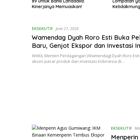
n 10
89 untuk Bahlil Lahadalia:
Lompatan y
ang
Kinerjanya Memuaskan!
Ketidakmung
h ke Depan!
EKSEKUTIF
June 21, 2026
Wamendag Dyah Roro Esti Buka Pe
Baru, Genjot Ekspor dan Investasi I
ke Asia Tengah
WAKIL Menteri Perdagangan (Wamendag) Dyah Roro Est
akses pasar produk dan investasi Indonesia di…
EKSEKUTIF
Ma
Menperin