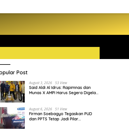
opular Post
August 3, 2026
53 View
Said Aldi Al Idrus: Rapimnas dan
Munas X AMPI Harus Segera Digelar
demi Konsolidasi Organisasi
August 6, 2026
51 View
Firman Soebagyo Tegaskan PUD
dan PPTS Tetap Jadi Pilar
Penyaluran Pupuk Bersubsidi
hd Arafiq Ungkap Ormas Partai
Daniel Mutaqien dan BMKG Beka