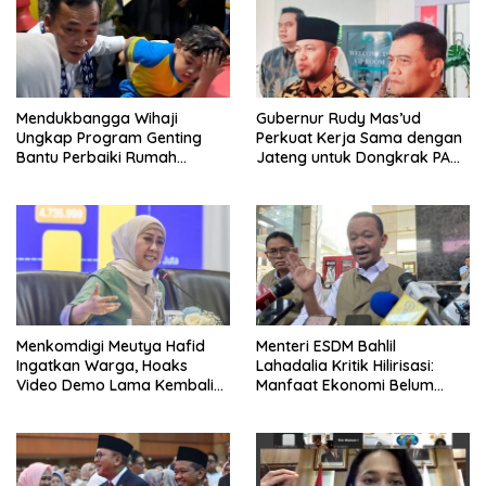
Mendukbangga Wihaji
Gubernur Rudy Mas’ud
Ungkap Program Genting
Perkuat Kerja Sama dengan
Bantu Perbaiki Rumah
Jateng untuk Dongkrak PAD
Keluarga Berisiko Stunting
Kaltim
Menkomdigi Meutya Hafid
Menteri ESDM Bahlil
Ingatkan Warga, Hoaks
Lahadalia Kritik Hilirisasi:
Video Demo Lama Kembali
Manfaat Ekonomi Belum
Viral di Medsos
Merata ke Daerah Penghasil