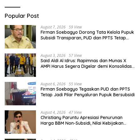
Popular Post
August 7, 2026
59 View
Firman Soebagyo Dorong Tata Kelola Pupuk
Subsidi Transparan, PUD dan PPTS Tetap
Diberdayakan
August 3, 2026
57 View
Said Aldi Al Idrus: Rapimnas dan Munas X
AMPI Harus Segera Digelar demi Konsolidasi
Organisasi
August 6, 2026
55 View
Firman Soebagyo Tegaskan PUD dan PPTS
Tetap Jadi Pilar Penyaluran Pupuk Bersubsidi
August 4, 2026
47 View
Christiany Paruntu Apresiasi Penurunan
Harga BBM Non-Subsidi, Nilai Kebijakan
ESDM Makin Adaptif