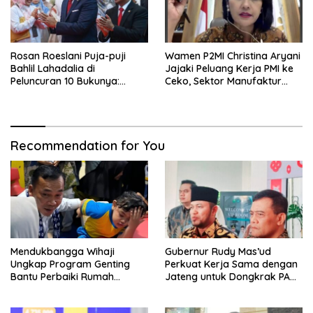
Rosan Roeslani Puja-puji
Wamen P2MI Christina Aryani
Bahlil Lahadalia di
Jajaki Peluang Kerja PMI ke
Peluncuran 10 Bukunya:
Ceko, Sektor Manufaktur
Cerdas, Pantang Menyerah,
hingga Kesehatan Dibidik
Berpikir Jauh ke Depan!
Recommendation for You
Mendukbangga Wihaji
Gubernur Rudy Mas’ud
Ungkap Program Genting
Perkuat Kerja Sama dengan
Bantu Perbaiki Rumah
Jateng untuk Dongkrak PAD
Keluarga Berisiko Stunting
Kaltim