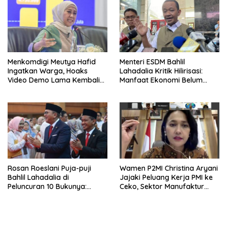
Menkomdigi Meutya Hafid
Menteri ESDM Bahlil
Ingatkan Warga, Hoaks
Lahadalia Kritik Hilirisasi:
Video Demo Lama Kembali
Manfaat Ekonomi Belum
Viral di Medsos
Merata ke Daerah Penghasil
Rosan Roeslani Puja-puji
Wamen P2MI Christina Aryani
Bahlil Lahadalia di
Jajaki Peluang Kerja PMI ke
Peluncuran 10 Bukunya:
Ceko, Sektor Manufaktur
Cerdas, Pantang Menyerah,
hingga Kesehatan Dibidik
Berpikir Jauh ke Depan!