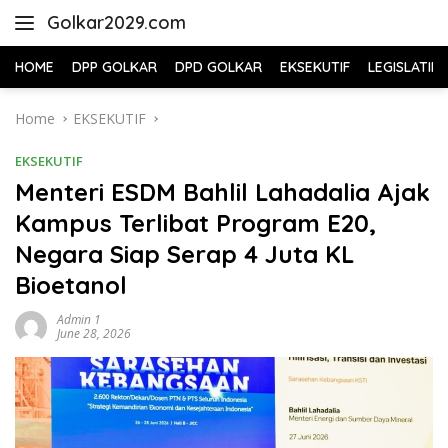
Skip
Golkar2029.com
to
content
HOME
DPP GOLKAR
DPD GOLKAR
EKSEKUTIF
LEGISLATIF
Home
EKSEKUTIF
EKSEKUTIF
Menteri ESDM Bahlil Lahadalia Ajak
Kampus Terlibat Program E20,
Negara Siap Serap 4 Juta KL
Bioetanol
Admin 1
June 28, 2026