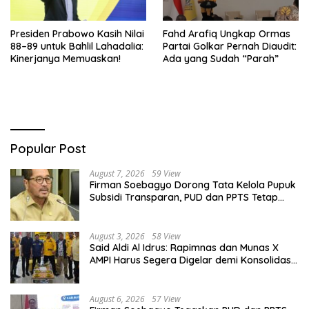
Presiden Prabowo Kasih Nilai
Fahd Arafiq Ungkap Ormas
88–89 untuk Bahlil Lahadalia:
Partai Golkar Pernah Diaudit:
Kinerjanya Memuaskan!
Ada yang Sudah “Parah”
Popular Post
August 7, 2026
59 View
Firman Soebagyo Dorong Tata Kelola Pupuk
Subsidi Transparan, PUD dan PPTS Tetap
Diberdayakan
August 3, 2026
58 View
Said Aldi Al Idrus: Rapimnas dan Munas X
AMPI Harus Segera Digelar demi Konsolidasi
Organisasi
August 6, 2026
57 View