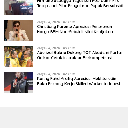
Firman Soebagyo Tegaskan PUD dan PPTS
Tetap Jadi Pilar Penyaluran Pupuk Bersubsidi
August 4, 2026
47 View
Christiany Paruntu Apresiasi Penurunan
Harga BBM Non-Subsidi, Nilai Kebijakan
ESDM Makin Adaptif
August 4, 2026
46 View
Aburizal Bakrie Dukung TOT Akademi Partai
Golkar Cetak Instruktur Berkompetensi
Tinggi
August 4, 2026
42 View
Ranny Fahd Arafiq Apresiasi Mukhtarudin
Buka Peluang Kerja Skilled Worker Indonesia
di Albania