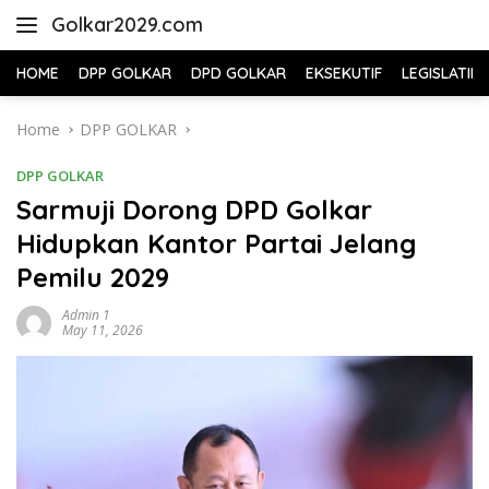
Skip
Golkar2029.com
to
content
HOME
DPP GOLKAR
DPD GOLKAR
EKSEKUTIF
LEGISLATIF
Home
DPP GOLKAR
DPP GOLKAR
Sarmuji Dorong DPD Golkar
Hidupkan Kantor Partai Jelang
Pemilu 2029
Admin 1
May 11, 2026