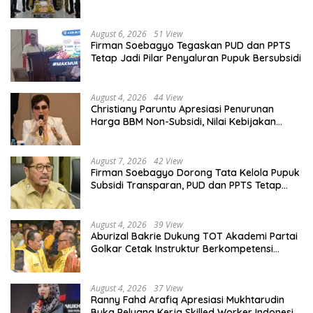
Organisasi
August 6, 2026
51 View
Firman Soebagyo Tegaskan PUD dan PPTS
Tetap Jadi Pilar Penyaluran Pupuk Bersubsidi
August 4, 2026
44 View
Christiany Paruntu Apresiasi Penurunan
Harga BBM Non-Subsidi, Nilai Kebijakan
ESDM Makin Adaptif
August 7, 2026
42 View
Firman Soebagyo Dorong Tata Kelola Pupuk
Subsidi Transparan, PUD dan PPTS Tetap
Diberdayakan
August 4, 2026
39 View
Aburizal Bakrie Dukung TOT Akademi Partai
Golkar Cetak Instruktur Berkompetensi
Tinggi
August 4, 2026
37 View
Ranny Fahd Arafiq Apresiasi Mukhtarudin
Buka Peluang Kerja Skilled Worker Indonesia