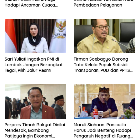
Hadapi Ancaman Cuaca
Pembedaan Pelayanan
Ekstrem
Sari Yuliati Ingatkan PMI di
Firman Soebagyo Dorong
Lombok Jangan Berangkat
Tata Kelola Pupuk Subsidi
Ilegal, Pilih Jalur Resmi
Transparan, PUD dan PPTS
Tetap Diberdayakan
Perpres Timah Rakyat Dinilai
Maruli Siahaan: Pancasila
Mendesak, Bambang
Harus Jadi Benteng Hadapi
Patijaya Ingin Ekonomi
Pengaruh Negatif di Ruang