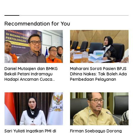
Belitung Kembali Bergerak
Digital
Recommendation for You
Daniel Mutaqien dan BMKG
Maharani Soroti Pasien BPJS
Bekali Petani Indramayu
Dihina Nakes: Tak Boleh Ada
Hadapi Ancaman Cuaca
Pembedaan Pelayanan
Ekstrem
Sari Yuliati Ingatkan PMI di
Firman Soebagyo Dorong