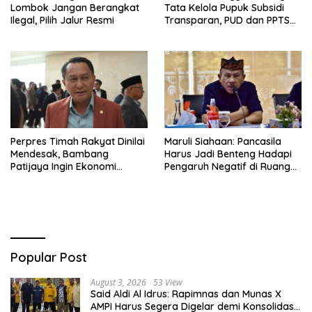
Lombok Jangan Berangkat
Tata Kelola Pupuk Subsidi
Ilegal, Pilih Jalur Resmi
Transparan, PUD dan PPTS
Tetap Diberdayakan
Perpres Timah Rakyat Dinilai
Maruli Siahaan: Pancasila
Mendesak, Bambang
Harus Jadi Benteng Hadapi
Patijaya Ingin Ekonomi
Pengaruh Negatif di Ruang
Belitung Kembali Bergerak
Digital
Popular Post
August 3, 2026
53 View
Said Aldi Al Idrus: Rapimnas dan Munas X
AMPI Harus Segera Digelar demi Konsolidasi