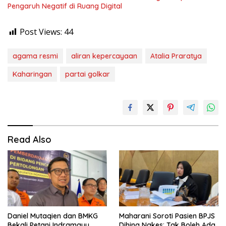
Pengaruh Negatif di Ruang Digital
Post Views:
44
agama resmi
aliran kepercayaan
Atalia Praratya
Kaharingan
partai golkar
Read Also
Daniel Mutaqien dan BMKG
Maharani Soroti Pasien BPJS
Bekali Petani Indramayu
Dihina Nakes: Tak Boleh Ada