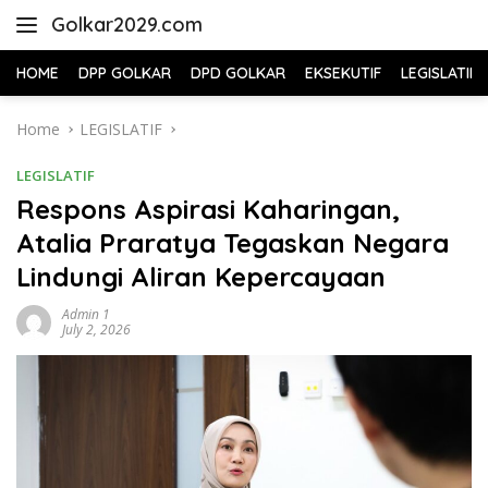
Skip
Golkar2029.com
to
content
HOME
DPP GOLKAR
DPD GOLKAR
EKSEKUTIF
LEGISLATIF
Home
LEGISLATIF
LEGISLATIF
Respons Aspirasi Kaharingan,
Atalia Praratya Tegaskan Negara
Lindungi Aliran Kepercayaan
Admin 1
July 2, 2026