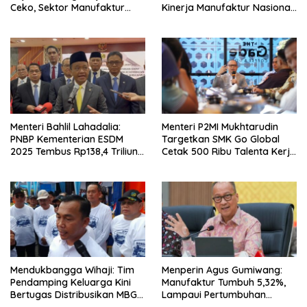
Ceko, Sektor Manufaktur
Kinerja Manufaktur Nasional
hingga Kesehatan Dibidik
Tetap Positif
Menteri Bahlil Lahadalia:
Menteri P2MI Mukhtarudin
PNBP Kementerian ESDM
Targetkan SMK Go Global
2025 Tembus Rp138,4 Triliun,
Cetak 500 Ribu Talenta Kerja
Lampaui Target
ke Luar Negeri
Mendukbangga Wihaji: Tim
Menperin Agus Gumiwang:
Pendamping Keluarga Kini
Manufaktur Tumbuh 5,32%,
Bertugas Distribusikan MBG
Lampaui Pertumbuhan