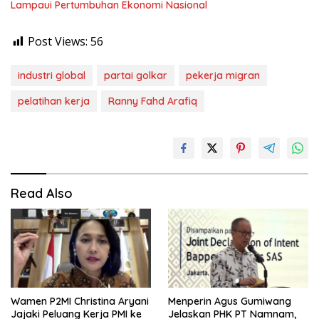
Lampaui Pertumbuhan Ekonomi Nasional
Post Views:
56
industri global
partai golkar
pekerja migran
pelatihan kerja
Ranny Fahd Arafiq
Read Also
Wamen P2MI Christina Aryani
Menperin Agus Gumiwang
Jajaki Peluang Kerja PMI ke
Jelaskan PHK PT Namnam,