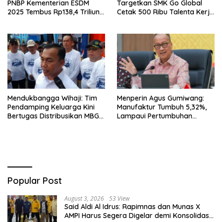
PNBP Kementerian ESDM
Targetkan SMK Go Global
2025 Tembus Rp138,4 Triliun,
Cetak 500 Ribu Talenta Kerja
Lampaui Target
ke Luar Negeri
Mendukbangga Wihaji: Tim
Menperin Agus Gumiwang:
Pendamping Keluarga Kini
Manufaktur Tumbuh 5,32%,
Bertugas Distribusikan MBG
Lampaui Pertumbuhan
untuk Ibu Hamil dan Balita
Ekonomi Nasional
Popular Post
August 3, 2026
53 View
Said Aldi Al Idrus: Rapimnas dan Munas X
AMPI Harus Segera Digelar demi Konsolidasi