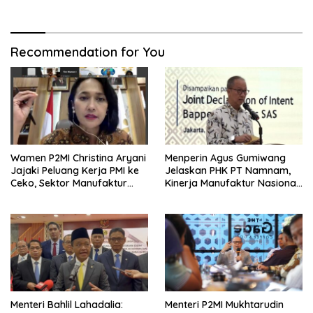
untuk Ibu Hamil dan Balita
Ekonomi Nasional
Recommendation for You
Wamen P2MI Christina Aryani
Menperin Agus Gumiwang
Jajaki Peluang Kerja PMI ke
Jelaskan PHK PT Namnam,
Ceko, Sektor Manufaktur
Kinerja Manufaktur Nasional
hingga Kesehatan Dibidik
Tetap Positif
Menteri Bahlil Lahadalia:
Menteri P2MI Mukhtarudin