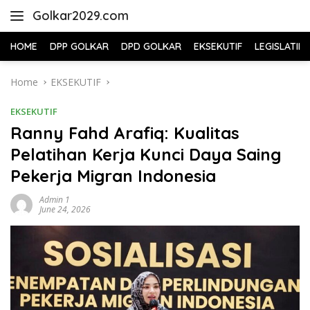
Skip
Golkar2029.com
to
content
HOME
DPP GOLKAR
DPD GOLKAR
EKSEKUTIF
LEGISLATIF
Home
EKSEKUTIF
EKSEKUTIF
Ranny Fahd Arafiq: Kualitas
Pelatihan Kerja Kunci Daya Saing
Pekerja Migran Indonesia
Admin 1
June 24, 2026