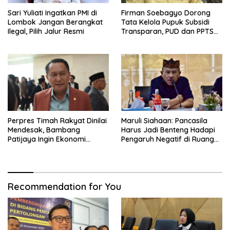
Sari Yuliati Ingatkan PMI di
Firman Soebagyo Dorong
Lombok Jangan Berangkat
Tata Kelola Pupuk Subsidi
Ilegal, Pilih Jalur Resmi
Transparan, PUD dan PPTS
Tetap Diberdayakan
Perpres Timah Rakyat Dinilai
Maruli Siahaan: Pancasila
Mendesak, Bambang
Harus Jadi Benteng Hadapi
Patijaya Ingin Ekonomi
Pengaruh Negatif di Ruang
Belitung Kembali Bergerak
Digital
Recommendation for You