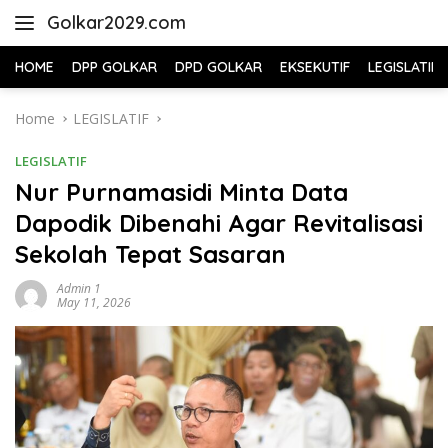
Skip
Golkar2029.com
to
content
HOME
DPP GOLKAR
DPD GOLKAR
EKSEKUTIF
LEGISLATIF
Home
LEGISLATIF
LEGISLATIF
Nur Purnamasidi Minta Data
Dapodik Dibenahi Agar Revitalisasi
Sekolah Tepat Sasaran
Admin 1
May 11, 2026