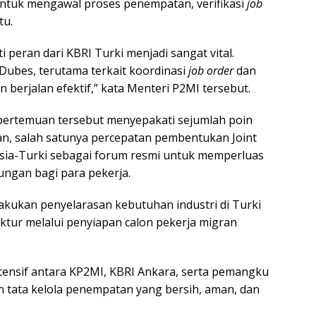
ntuk mengawal proses penempatan, verifikasi
job
tu.
sti peran dari KBRI Turki menjadi sangat vital.
ubes, terutama terkait koordinasi
job order
dan
 berjalan efektif,” kata Menteri P2MI tersebut.
pertemuan tersebut menyepakati sejumlah poin
an, salah satunya percepatan pembentukan Joint
sia-Turki sebagai forum resmi untuk memperluas
ungan bagi para pekerja.
lakukan penyelarasan kebutuhan industri di Turki
tur melalui penyiapan calon pekerja migran
ntensif antara KP2MI, KBRI Ankara, serta pemangku
n tata kelola penempatan yang bersih, aman, dan