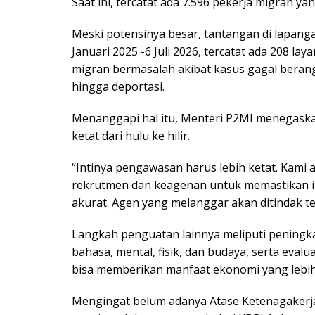
Saat ini, tercatat ada 7.596 pekerja migran yan
Meski potensinya besar, tantangan di lapanga
Januari 2025 -6 Juli 2026, tercatat ada 208 
migran bermasalah akibat kasus gagal beran
hingga deportasi.
Menanggapi hal itu, Menteri P2MI menegask
ketat dari hulu ke hilir.
“Intinya pengawasan harus lebih ketat. Kam
rekrutmen dan keagenan untuk memastikan inf
akurat. Agen yang melanggar akan ditindak t
Langkah penguatan lainnya meliputi peningka
bahasa, mental, fisik, dan budaya, serta eval
bisa memberikan manfaat ekonomi yang lebih 
Mengingat belum adanya Atase Ketenagakerja