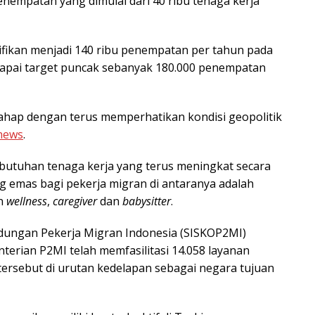
enempatan yang dimulai dari 40 ribu tenaga kerja
ifikan menjadi 140 ribu penempatan per tahun pada
capai target puncak sebanyak 180.000 penempatan
ahap dengan terus memperhatikan kondisi geopolitik
news
.
butuhan tenaga kerja yang terus meningkat secara
ng emas bagi pekerja migran di antaranya adalah
an
wellness
,
caregiver
dan
babysitter
.
ndungan Pekerja Migran Indonesia (SISKOP2MI)
nterian P2MI telah memfasilitasi 14.058 layanan
rsebut di urutan kedelapan sebagai negara tujuan