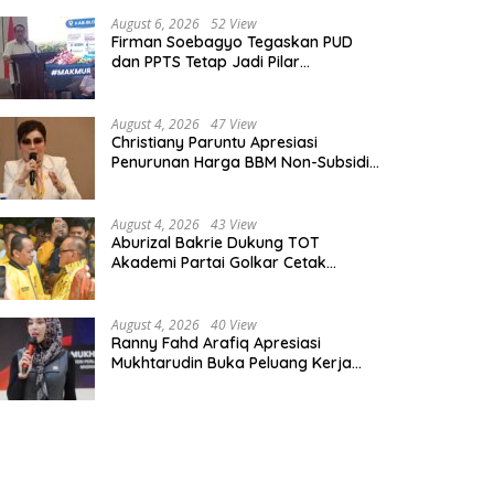
August 6, 2026
52 View
Firman Soebagyo Tegaskan PUD
dan PPTS Tetap Jadi Pilar
Penyaluran Pupuk Bersubsidi
August 4, 2026
47 View
Christiany Paruntu Apresiasi
Penurunan Harga BBM Non-Subsidi,
Nilai Kebijakan ESDM Makin Adaptif
August 4, 2026
43 View
Aburizal Bakrie Dukung TOT
Akademi Partai Golkar Cetak
Instruktur Berkompetensi Tinggi
August 4, 2026
40 View
Ranny Fahd Arafiq Apresiasi
Mukhtarudin Buka Peluang Kerja
Skilled Worker Indonesia di Albania