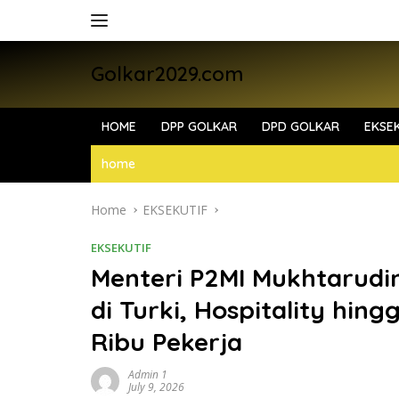
Skip
to
content
Golkar2029.com
HOME
DPP GOLKAR
DPD GOLKAR
EKSEK
home
Home
EKSEKUTIF
EKSEKUTIF
Menteri P2MI Mukhtarudi
di Turki, Hospitality hin
Ribu Pekerja
Admin 1
July 9, 2026