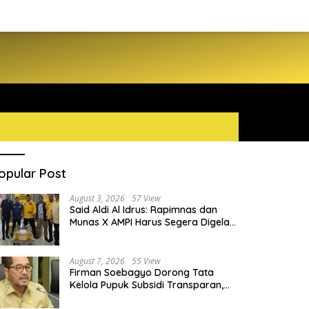
opular Post
August 3, 2026
57 View
Said Aldi Al Idrus: Rapimnas dan
Munas X AMPI Harus Segera Digelar
demi Konsolidasi Organisasi
August 7, 2026
55 View
Firman Soebagyo Dorong Tata
Kelola Pupuk Subsidi Transparan,
PUD dan PPTS Tetap Diberdayakan