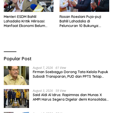
Menteri ESDM Bahlil
Rosan Roeslani Puja-puji
Lahadalia Kritik Hilirisasi:
Bahlil Lahadalia di
Manfaat Ekonomi Belum
Peluncuran 10 Bukunya:
Merata ke Daerah Penghasil
Cerdas, Pantang Menyerah,
Berpikir Jauh ke Depan!
Popular Post
August 7, 2026
61 View
Firman Soebagyo Dorong Tata Kelola Pupuk
Subsidi Transparan, PUD dan PPTS Tetap
Diberdayakan
August 3, 2026
59 View
Said Aldi Al Idrus: Rapimnas dan Munas X
AMPI Harus Segera Digelar demi Konsolidasi
Organisasi