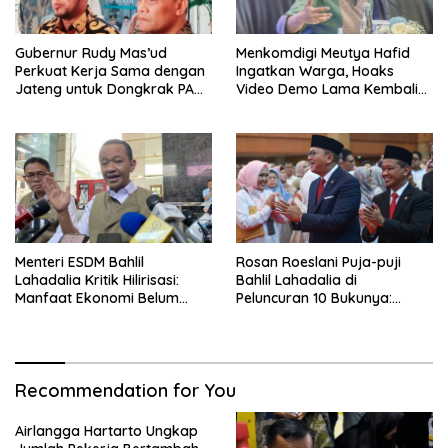
Gubernur Rudy Mas’ud
Menkomdigi Meutya Hafid
Perkuat Kerja Sama dengan
Ingatkan Warga, Hoaks
Jateng untuk Dongkrak PAD
Video Demo Lama Kembali
Kaltim
Viral di Medsos
Menteri ESDM Bahlil
Rosan Roeslani Puja-puji
Lahadalia Kritik Hilirisasi:
Bahlil Lahadalia di
Manfaat Ekonomi Belum
Peluncuran 10 Bukunya:
Merata ke Daerah Penghasil
Cerdas, Pantang Menyerah,
Berpikir Jauh ke Depan!
Recommendation for You
Airlangga Hartarto Ungkap