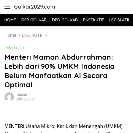
Skip
Golkar2029.com
to
content
HOME
DPP GOLKAR
DPD GOLKAR
EKSEKUTIF
LEGISLATIF
Home
EKSEKUTIF
EKSEKUTIF
Menteri Maman Abdurrahman:
Lebih dari 90% UMKM Indonesia
Belum Manfaatkan AI Secara
Optimal
Admin 1
July 9, 2026
MENTERI
Usaha Mikro, Kecil, dan Menengah (UMKM)