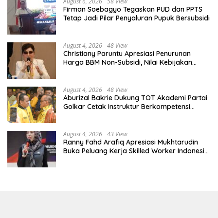
August 6, 2026
58 View
Firman Soebagyo Tegaskan PUD dan PPTS
Tetap Jadi Pilar Penyaluran Pupuk Bersubsidi
August 4, 2026
48 View
Christiany Paruntu Apresiasi Penurunan
Harga BBM Non-Subsidi, Nilai Kebijakan
ESDM Makin Adaptif
August 4, 2026
48 View
Aburizal Bakrie Dukung TOT Akademi Partai
Golkar Cetak Instruktur Berkompetensi
Tinggi
August 4, 2026
43 View
Ranny Fahd Arafiq Apresiasi Mukhtarudin
Buka Peluang Kerja Skilled Worker Indonesia
di Albania