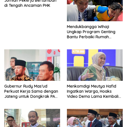
Jumlah Pekerja Bertambah
di Tengah Ancaman PHK
Mendukbangga Wihaji
Ungkap Program Genting
Bantu Perbaiki Rumah
Keluarga Berisiko Stunting
Gubernur Rudy Mas’ud
Menkomdigi Meutya Hafid
Perkuat Kerja Sama dengan
Ingatkan Warga, Hoaks
Jateng untuk Dongkrak PAD
Video Demo Lama Kembali
Kaltim
Viral di Medsos