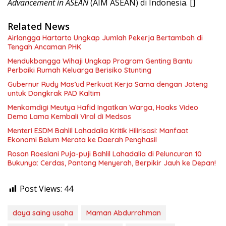
Advancement in ASEAN
(AIM ASEAN) di Indonesia. []
Related News
Airlangga Hartarto Ungkap Jumlah Pekerja Bertambah di
Tengah Ancaman PHK
Mendukbangga Wihaji Ungkap Program Genting Bantu
Perbaiki Rumah Keluarga Berisiko Stunting
Gubernur Rudy Mas’ud Perkuat Kerja Sama dengan Jateng
untuk Dongkrak PAD Kaltim
Menkomdigi Meutya Hafid Ingatkan Warga, Hoaks Video
Demo Lama Kembali Viral di Medsos
Menteri ESDM Bahlil Lahadalia Kritik Hilirisasi: Manfaat
Ekonomi Belum Merata ke Daerah Penghasil
Rosan Roeslani Puja-puji Bahlil Lahadalia di Peluncuran 10
Bukunya: Cerdas, Pantang Menyerah, Berpikir Jauh ke Depan!
Post Views:
44
daya saing usaha
Maman Abdurrahman