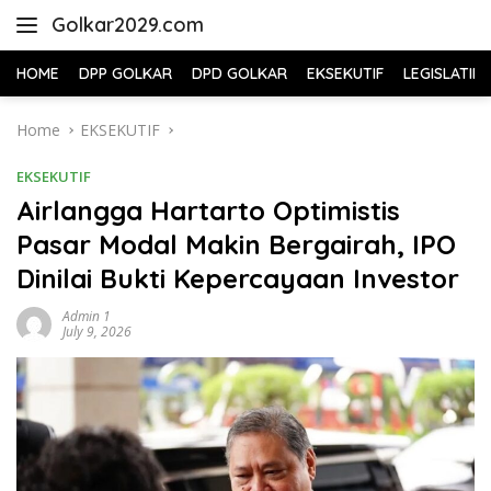
Skip
Golkar2029.com
to
content
HOME
DPP GOLKAR
DPD GOLKAR
EKSEKUTIF
LEGISLATIF
Home
EKSEKUTIF
EKSEKUTIF
Airlangga Hartarto Optimistis
Pasar Modal Makin Bergairah, IPO
Dinilai Bukti Kepercayaan Investor
Admin 1
July 9, 2026