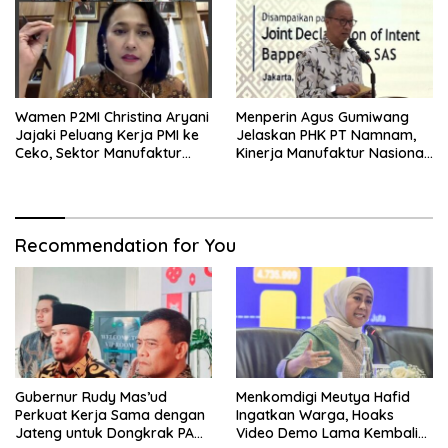
Wamen P2MI Christina Aryani
Menperin Agus Gumiwang
Jajaki Peluang Kerja PMI ke
Jelaskan PHK PT Namnam,
Ceko, Sektor Manufaktur
Kinerja Manufaktur Nasional
hingga Kesehatan Dibidik
Tetap Positif
Recommendation for You
Gubernur Rudy Mas’ud
Menkomdigi Meutya Hafid
Perkuat Kerja Sama dengan
Ingatkan Warga, Hoaks
Jateng untuk Dongkrak PAD
Video Demo Lama Kembali