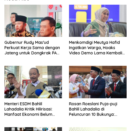
Gubernur Rudy Mas’ud
Menkomdigi Meutya Hafid
Perkuat Kerja Sama dengan
Ingatkan Warga, Hoaks
Jateng untuk Dongkrak PAD
Video Demo Lama Kembali
Kaltim
Viral di Medsos
Menteri ESDM Bahlil
Rosan Roeslani Puja-puji
Lahadalia Kritik Hilirisasi:
Bahlil Lahadalia di
Manfaat Ekonomi Belum
Peluncuran 10 Bukunya:
Merata ke Daerah Penghasil
Cerdas, Pantang Menyerah,
Berpikir Jauh ke Depan!