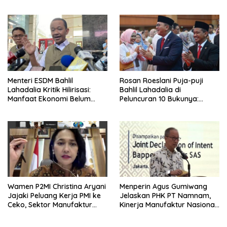
Kaltim
Viral di Medsos
Menteri ESDM Bahlil
Rosan Roeslani Puja-puji
Lahadalia Kritik Hilirisasi:
Bahlil Lahadalia di
Manfaat Ekonomi Belum
Peluncuran 10 Bukunya:
Merata ke Daerah Penghasil
Cerdas, Pantang Menyerah,
Berpikir Jauh ke Depan!
Wamen P2MI Christina Aryani
Menperin Agus Gumiwang
Jajaki Peluang Kerja PMI ke
Jelaskan PHK PT Namnam,
Ceko, Sektor Manufaktur
Kinerja Manufaktur Nasional
hingga Kesehatan Dibidik
Tetap Positif