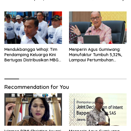
Lampaui Target
ke Luar Negeri
Mendukbangga Wihaji: Tim
Menperin Agus Gumiwang:
Pendamping Keluarga Kini
Manufaktur Tumbuh 5,32%,
Bertugas Distribusikan MBG
Lampaui Pertumbuhan
untuk Ibu Hamil dan Balita
Ekonomi Nasional
Recommendation for You