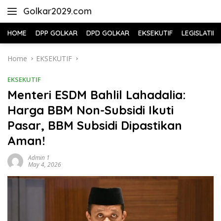
Skip
Golkar2029.com
to
content
HOME
DPP GOLKAR
DPD GOLKAR
EKSEKUTIF
LEGISLATIF
Home
EKSEKUTIF
EKSEKUTIF
Menteri ESDM Bahlil Lahadalia:
Harga BBM Non-Subsidi Ikuti
Pasar, BBM Subsidi Dipastikan
Aman!
Admin 1
May 4, 2026