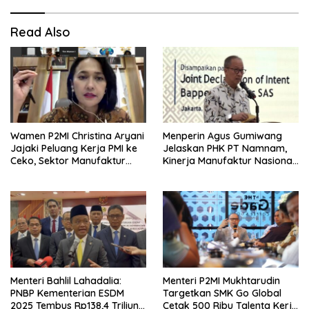
Read Also
Wamen P2MI Christina Aryani
Menperin Agus Gumiwang
Jajaki Peluang Kerja PMI ke
Jelaskan PHK PT Namnam,
Ceko, Sektor Manufaktur
Kinerja Manufaktur Nasional
hingga Kesehatan Dibidik
Tetap Positif
Menteri Bahlil Lahadalia:
Menteri P2MI Mukhtarudin
PNBP Kementerian ESDM
Targetkan SMK Go Global
2025 Tembus Rp138,4 Triliun,
Cetak 500 Ribu Talenta Kerja