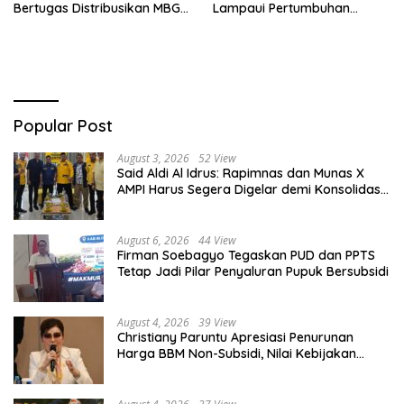
Bertugas Distribusikan MBG
Lampaui Pertumbuhan
untuk Ibu Hamil dan Balita
Ekonomi Nasional
Popular Post
August 3, 2026
52 View
Said Aldi Al Idrus: Rapimnas dan Munas X
AMPI Harus Segera Digelar demi Konsolidasi
Organisasi
August 6, 2026
44 View
Firman Soebagyo Tegaskan PUD dan PPTS
Tetap Jadi Pilar Penyaluran Pupuk Bersubsidi
August 4, 2026
39 View
Christiany Paruntu Apresiasi Penurunan
Harga BBM Non-Subsidi, Nilai Kebijakan
ESDM Makin Adaptif