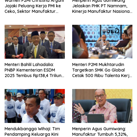
Wamen P2MI Christina Aryani
Menperin Agus Gumiwang
Jajaki Peluang Kerja PMI ke
Jelaskan PHK PT Namnam,
Ceko, Sektor Manufaktur
Kinerja Manufaktur Nasional
hingga Kesehatan Dibidik
Tetap Positif
Menteri Bahlil Lahadalia:
Menteri P2MI Mukhtarudin
PNBP Kementerian ESDM
Targetkan SMK Go Global
2025 Tembus Rp138,4 Triliun,
Cetak 500 Ribu Talenta Kerja
Lampaui Target
ke Luar Negeri
Mendukbangga Wihaji: Tim
Menperin Agus Gumiwang:
Pendamping Keluarga Kini
Manufaktur Tumbuh 5,32%,