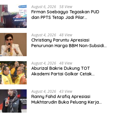
August 6, 2026
58 View
Firman Soebagyo Tegaskan PUD
dan PPTS Tetap Jadi Pilar
Penyaluran Pupuk Bersubsidi
August 4, 2026
48 View
Christiany Paruntu Apresiasi
Penurunan Harga BBM Non-Subsidi,
Nilai Kebijakan ESDM Makin Adaptif
August 4, 2026
48 View
Aburizal Bakrie Dukung TOT
Akademi Partai Golkar Cetak
Instruktur Berkompetensi Tinggi
August 4, 2026
43 View
Ranny Fahd Arafiq Apresiasi
Mukhtarudin Buka Peluang Kerja
Skilled Worker Indonesia di Albania