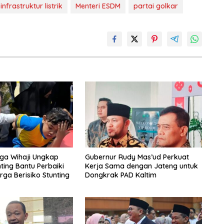
infrastruktur listrik
Menteri ESDM
partai golkar
a Wihaji Ungkap
Gubernur Rudy Mas’ud Perkuat
ing Bantu Perbaiki
Kerja Sama dengan Jateng untuk
ga Berisiko Stunting
Dongkrak PAD Kaltim