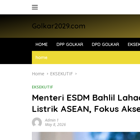
Skip
to
content
Golkar2029.com
HOME
DPP GOLKAR
DPD GOLKAR
EKSEK
home
Home
EKSEKUTIF
EKSEKUTIF
Menteri ESDM Bahlil Laha
Listrik ASEAN, Fokus Aks
Admin 1
May 8, 2026