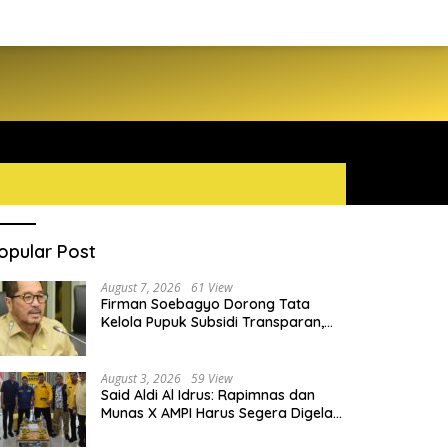
opular Post
August 7, 2026
61 View
Firman Soebagyo Dorong Tata
Kelola Pupuk Subsidi Transparan,
PUD dan PPTS Tetap Diberdayakan
August 3, 2026
59 View
Said Aldi Al Idrus: Rapimnas dan
Munas X AMPI Harus Segera Digelar
demi Konsolidasi Organisasi