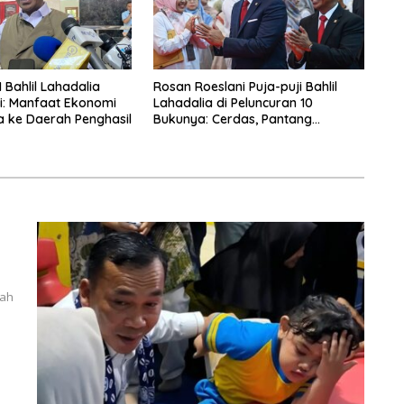
 Bahlil Lahadalia
Rosan Roeslani Puja-puji Bahlil
sasi: Manfaat Ekonomi
Lahadalia di Peluncuran 10
 ke Daerah Penghasil
Bukunya: Cerdas, Pantang
Menyerah, Berpikir Jauh ke Depan!
gah