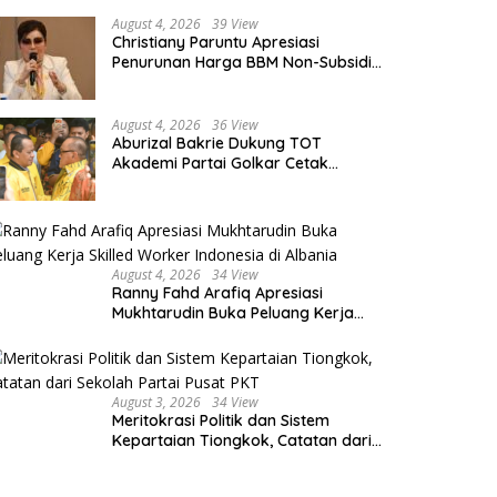
August 4, 2026
39 View
Christiany Paruntu Apresiasi
Penurunan Harga BBM Non-Subsidi,
Nilai Kebijakan ESDM Makin Adaptif
August 4, 2026
36 View
Aburizal Bakrie Dukung TOT
Akademi Partai Golkar Cetak
Instruktur Berkompetensi Tinggi
August 4, 2026
34 View
Ranny Fahd Arafiq Apresiasi
Mukhtarudin Buka Peluang Kerja
Skilled Worker Indonesia di Albania
August 3, 2026
34 View
Meritokrasi Politik dan Sistem
Kepartaian Tiongkok, Catatan dari
Sekolah Partai Pusat PKT