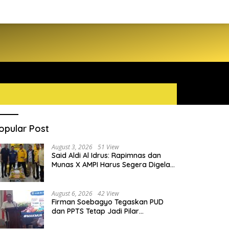
opular Post
August 3, 2026
51 View
Said Aldi Al Idrus: Rapimnas dan
Munas X AMPI Harus Segera Digelar
demi Konsolidasi Organisasi
August 6, 2026
42 View
Firman Soebagyo Tegaskan PUD
dan PPTS Tetap Jadi Pilar
Penyaluran Pupuk Bersubsidi