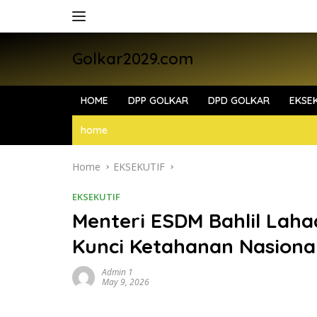
Skip
to
content
Golkar2029.com
HOME
DPP GOLKAR
DPD GOLKAR
EKSEK
home
Home
EKSEKUTIF
EKSEKUTIF
Menteri ESDM Bahlil Lahada
Kunci Ketahanan Nasional
Admin 1
May 9, 2026