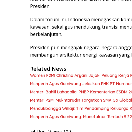
Presiden.
Dalam forum ini, Indonesia menegaskan kom
kawasan, sekaligus mendukung transisi menuju
berkelanjutan.
Presiden pun mengajak negara-negara angg
membangun arsitektur energi kawasan yang l
Related News
Wamen P2MI Christina Aryani Jajaki Peluang Kerja 
Menperin Agus Gumiwang Jelaskan PHK PT Namnam, 
Menteri Bahlil Lahadalia: PNBP Kementerian ESDM 2
Menteri P2MI Mukhtarudin Targetkan SMK Go Global 
Mendukbangga Wihaji: Tim Pendamping Keluarga Kin
Menperin Agus Gumiwang: Manufaktur Tumbuh 5,3
Post Views:
109