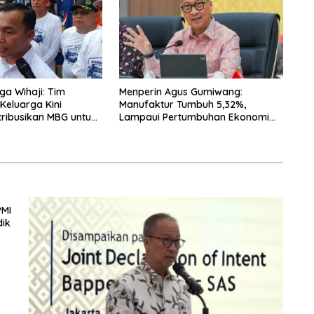
a Wihaji: Tim
Menperin Agus Gumiwang:
eluarga Kini
Manufaktur Tumbuh 5,32%,
tribusikan MBG untuk
Lampaui Pertumbuhan Ekonomi
 Balita
Nasional
PMI
dik