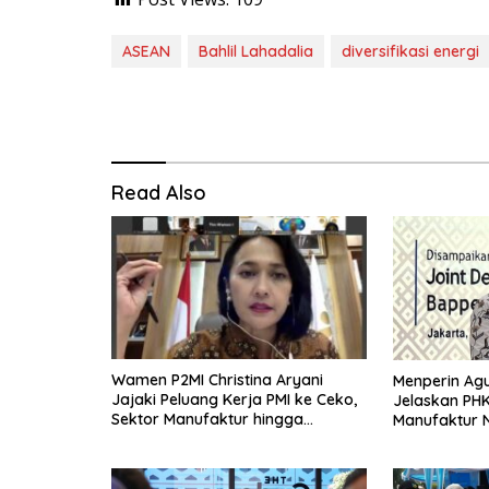
ASEAN
Bahlil Lahadalia
diversifikasi energi
Read Also
Wamen P2MI Christina Aryani
Menperin Ag
Jajaki Peluang Kerja PMI ke Ceko,
Jelaskan PH
Sektor Manufaktur hingga
Manufaktur N
Kesehatan Dibidik