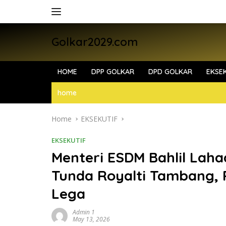
Skip
to
content
Golkar2029.com
HOME
DPP GOLKAR
DPD GOLKAR
EKSEK
home
Home
EKSEKUTIF
EKSEKUTIF
Menteri ESDM Bahlil Lah
Tunda Royalti Tambang, P
Lega
Admin 1
May 13, 2026