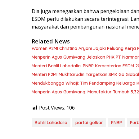
Dia juga menegaskan bahwa pengelolaan dan 
ESDM perlu dilakukan secara terintegrasi. L
masyarakat dan pembangunan nasional mener
Related News
Wamen P2MI Christina Aryani Jajaki Peluang Kerja 
Menperin Agus Gumiwang Jelaskan PHK PT Namnam, 
Menteri Bahlil Lahadalia: PNBP Kementerian ESDM 2
Menteri P2MI Mukhtarudin Targetkan SMK Go Global 
Mendukbangga Wihaji: Tim Pendamping Keluarga Kin
Menperin Agus Gumiwang: Manufaktur Tumbuh 5,3
Post Views:
106
Bahlil Lahadalia
partai golkar
PNBP
Pur