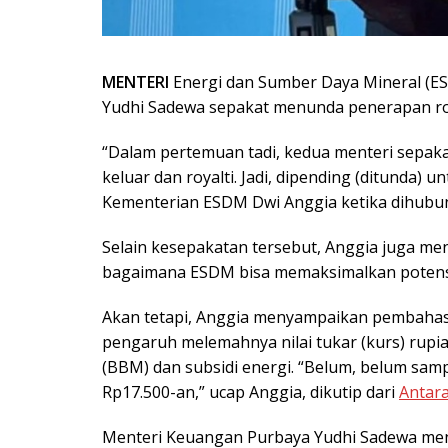
MENTERI
Energi dan Sumber Daya Mineral (ES
Yudhi Sadewa sepakat menunda penerapan roy
“Dalam pertemuan tadi, kedua menteri sepa
keluar dan royalti. Jadi, dipending (ditunda) u
Kementerian ESDM Dwi Anggia ketika dihubungi
Selain kesepakatan tersebut, Anggia juga m
bagaimana ESDM bisa memaksimalkan potens
Akan tetapi, Anggia menyampaikan pembahas
pengaruh melemahnya nilai tukar (kurs) rupi
(BBM) dan subsidi energi. “Belum, belum sampai
Rp17.500-an,” ucap Anggia, dikutip dari
Antar
Menteri Keuangan Purbaya Yudhi Sadewa men