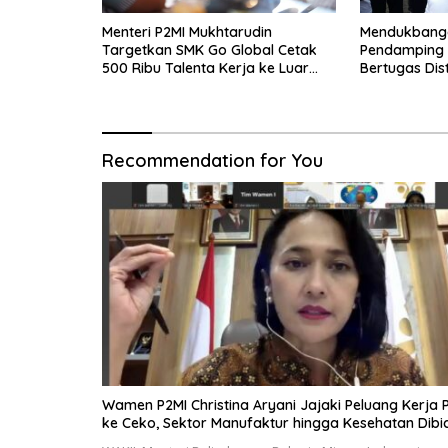
Menteri P2MI Mukhtarudin
Mendukbangg
Targetkan SMK Go Global Cetak
Pendamping K
500 Ribu Talenta Kerja ke Luar
Bertugas Dis
Negeri
Ibu Hamil dan
Recommendation for You
Wamen P2MI Christina Aryani Jajaki Peluang Kerja 
ke Ceko, Sektor Manufaktur hingga Kesehatan Dibi