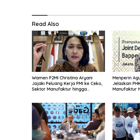
Read Also
Wamen P2MI Christina Aryani
Menperin Ag
Jajaki Peluang Kerja PMI ke Ceko,
Jelaskan PH
Sektor Manufaktur hingga
Manufaktur N
Kesehatan Dibidik