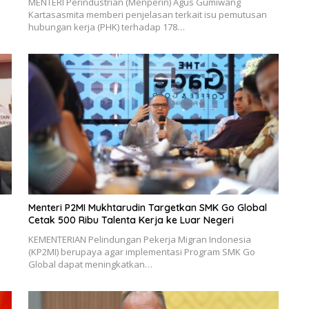
MENTERI Perindustrian (Menperin) Agus Gumiwang
Kartasasmita memberi penjelasan terkait isu pemutusan
hubungan kerja (PHK) terhadap 178…
Menteri P2MI Mukhtarudin Targetkan SMK Go Global
Cetak 500 Ribu Talenta Kerja ke Luar Negeri
KEMENTERIAN Pelindungan Pekerja Migran Indonesia
(KP2MI) berupaya agar implementasi Program SMK Go
Global dapat meningkatkan…