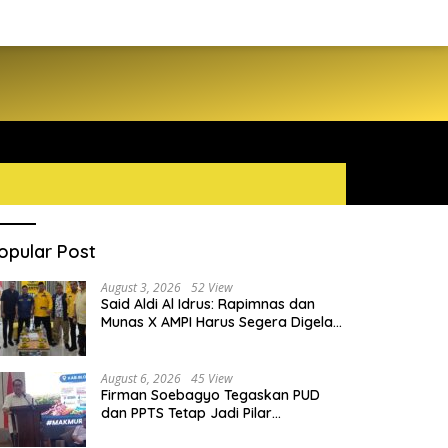
opular Post
August 3, 2026
52 View
Said Aldi Al Idrus: Rapimnas dan
Munas X AMPI Harus Segera Digelar
demi Konsolidasi Organisasi
August 6, 2026
45 View
Firman Soebagyo Tegaskan PUD
dan PPTS Tetap Jadi Pilar
Penyaluran Pupuk Bersubsidi