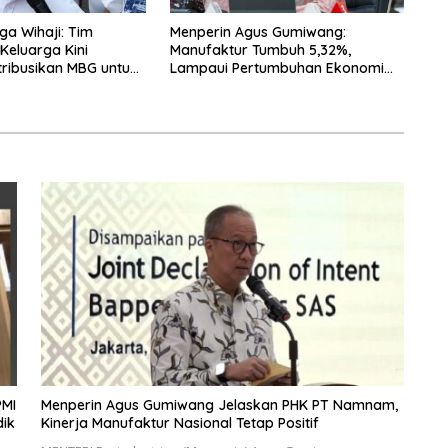
a Wihaji: Tim
Menperin Agus Gumiwang:
eluarga Kini
Manufaktur Tumbuh 5,32%,
tribusikan MBG untuk
Lampaui Pertumbuhan Ekonomi
 Balita
Nasional
PMI
Menperin Agus Gumiwang Jelaskan PHK PT Namnam,
dik
Kinerja Manufaktur Nasional Tetap Positif