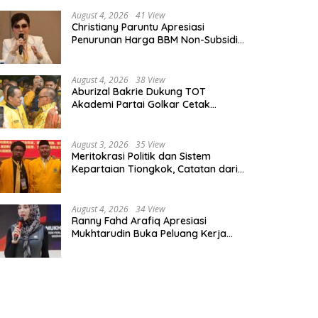
August 4, 2026
41 View
Christiany Paruntu Apresiasi
Penurunan Harga BBM Non-Subsidi,
Nilai Kebijakan ESDM Makin Adaptif
August 4, 2026
38 View
Aburizal Bakrie Dukung TOT
Akademi Partai Golkar Cetak
Instruktur Berkompetensi Tinggi
August 3, 2026
35 View
Meritokrasi Politik dan Sistem
Kepartaian Tiongkok, Catatan dari
Sekolah Partai Pusat PKT
August 4, 2026
34 View
Ranny Fahd Arafiq Apresiasi
Mukhtarudin Buka Peluang Kerja
Skilled Worker Indonesia di Albania