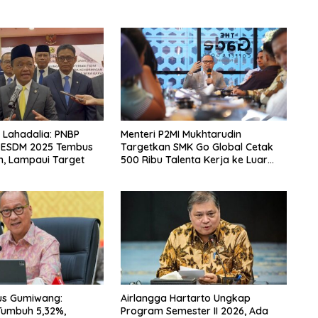
l Lahadalia: PNBP
Menteri P2MI Mukhtarudin
 ESDM 2025 Tembus
Targetkan SMK Go Global Cetak
un, Lampaui Target
500 Ribu Talenta Kerja ke Luar
Negeri
us Gumiwang:
Airlangga Hartarto Ungkap
Tumbuh 5,32%,
Program Semester II 2026, Ada