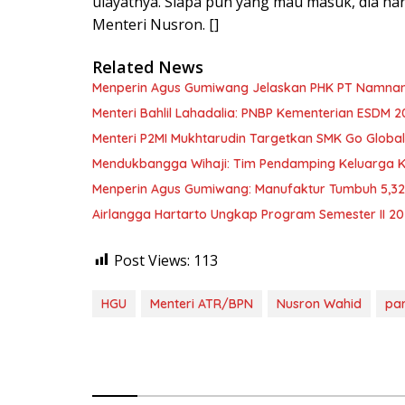
ulayatnya. Siapa pun yang mau masuk, dia har
Menteri Nusron. []
Related News
Menperin Agus Gumiwang Jelaskan PHK PT Namnam, 
Menteri Bahlil Lahadalia: PNBP Kementerian ESDM 2
Menteri P2MI Mukhtarudin Targetkan SMK Go Global 
Mendukbangga Wihaji: Tim Pendamping Keluarga Kin
Menperin Agus Gumiwang: Manufaktur Tumbuh 5,3
Airlangga Hartarto Ungkap Program Semester II 2
Post Views:
113
HGU
Menteri ATR/BPN
Nusron Wahid
par