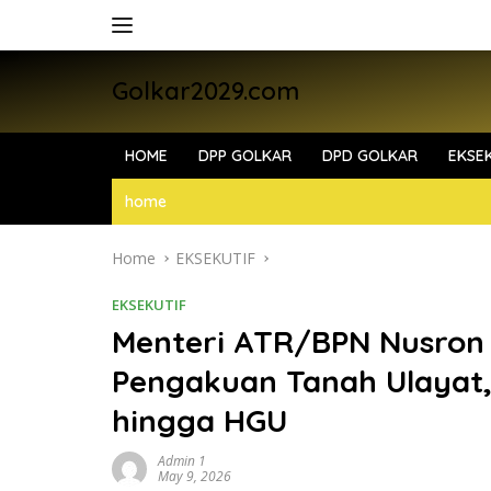
Skip
to
content
Golkar2029.com
HOME
DPP GOLKAR
DPD GOLKAR
EKSEK
home
Home
EKSEKUTIF
EKSEKUTIF
Menteri ATR/BPN Nusron
Pengakuan Tanah Ulayat,
hingga HGU
Admin 1
May 9, 2026