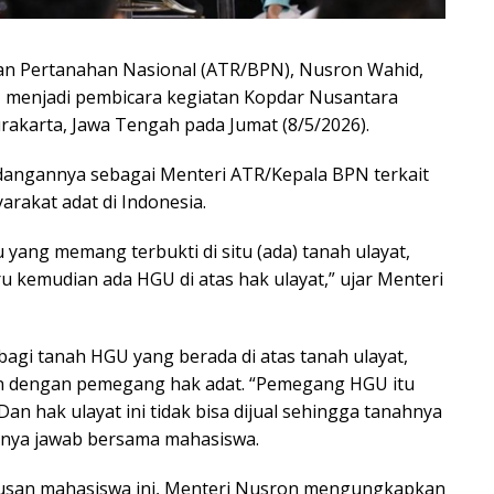
an Pertanahan Nasional (ATR/BPN), Nusron Wahid,
, menjadi pembicara kegiatan Kopdar Nusantara
urakarta, Jawa Tengah pada Jumat (8/5/2026).
dangannya sebagai Menteri ATR/Kepala BPN terkait
rakat adat di Indonesia.
yang memang terbukti di situ (ada) tanah ulayat,
aru kemudian ada HGU di atas hak ulayat,” ujar Menteri
 bagi tanah HGU yang berada di atas tanah ulayat,
 dengan pemegang hak adat. “Pemegang HGU itu
n hak ulayat ini tidak bisa dijual sehingga tanahnya
 tanya jawab bersama mahasiswa.
atusan mahasiswa ini, Menteri Nusron mengungkapkan