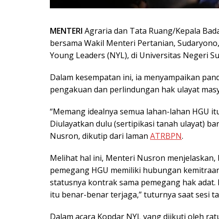
MENTERI
Agraria dan Tata Ruang/Kepala Bad
bersama Wakil Menteri Pertanian, Sudaryono
Young Leaders (NYL), di Universitas Negeri S
Dalam kesempatan ini, ia menyampaikan pan
pengakuan dan perlindungan hak ulayat masya
“Memang idealnya semua lahan-lahan HGU itu 
Diulayatkan dulu (sertipikasi tanah ulayat) b
Nusron, dikutip dari laman
ATRBPN
.
Melihat hal ini, Menteri Nusron menjelaskan,
pemegang HGU memiliki hubungan kemitraan
statusnya kontrak sama pemegang hak adat. Da
itu benar-benar terjaga,” tuturnya saat sesi
Dalam acara Kopdar NYL yang diikuti oleh r