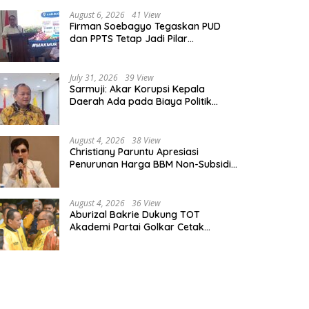
August 6, 2026
41 View
Firman Soebagyo Tegaskan PUD
dan PPTS Tetap Jadi Pilar
Penyaluran Pupuk Bersubsidi
July 31, 2026
39 View
Sarmuji: Akar Korupsi Kepala
Daerah Ada pada Biaya Politik
Mahal, Bukan Sekadar Kurang
Pembinaan
August 4, 2026
38 View
Christiany Paruntu Apresiasi
Penurunan Harga BBM Non-Subsidi,
Nilai Kebijakan ESDM Makin Adaptif
August 4, 2026
36 View
Aburizal Bakrie Dukung TOT
Akademi Partai Golkar Cetak
Instruktur Berkompetensi Tinggi