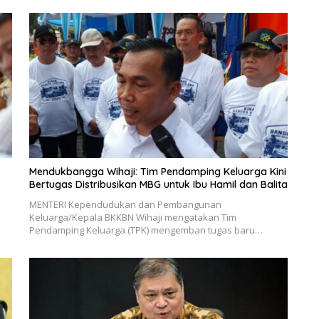
Mendukbangga Wihaji: Tim Pendamping Keluarga Kini
Bertugas Distribusikan MBG untuk Ibu Hamil dan Balita
MENTERI Kependudukan dan Pembangunan
Keluarga/Kepala BKKBN Wihaji mengatakan Tim
Pendamping Keluarga (TPK) mengemban tugas baru…