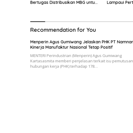
Bertugas Distribusikan MBG untuk
Lampaui Per
Ibu Hamil dan Balita
Nasional
Recommendation for You
Menperin Agus Gumiwang Jelaskan PHK PT Namna
Kinerja Manufaktur Nasional Tetap Positif
MENTERI Perindustrian (Menperin) Agus Gumiwang
Kartasasmita memberi penjelasan terkait isu pemutusan
hubungan kerja (PHK) terhadap 178…