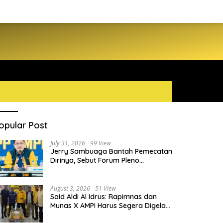
opular Post
July 31, 2026
99 View
Jerry Sambuaga Bantah Pemecatan
Dirinya, Sebut Forum Pleno
Diperluas AMPI Ilegal
August 3, 2026
51 View
Said Aldi Al Idrus: Rapimnas dan
Munas X AMPI Harus Segera Digelar
demi Konsolidasi Organisasi