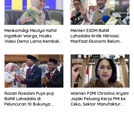
Menkomdigi Meutya Hafid
Menteri ESDM Bahlil
Ingatkan Warga, Hoaks
Lahadalia Kritik Hilirisasi:
Video Demo Lama Kembali
Manfaat Ekonomi Belum
Viral di Medsos
Merata ke Daerah Penghasil
Rosan Roeslani Puja-puji
Wamen P2MI Christina Aryani
Bahlil Lahadalia di
Jajaki Peluang Kerja PMI ke
Peluncuran 10 Bukunya:
Ceko, Sektor Manufaktur
Cerdas, Pantang Menyerah,
hingga Kesehatan Dibidik
Berpikir Jauh ke Depan!