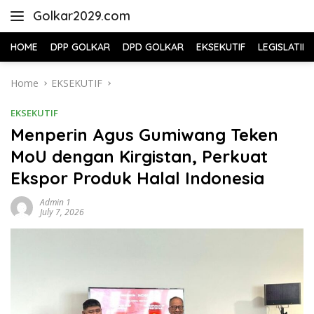
Skip
Golkar2029.com
to
content
HOME
DPP GOLKAR
DPD GOLKAR
EKSEKUTIF
LEGISLATIF
Home
EKSEKUTIF
EKSEKUTIF
Menperin Agus Gumiwang Teken
MoU dengan Kirgistan, Perkuat
Ekspor Produk Halal Indonesia
Admin 1
July 7, 2026