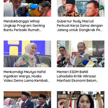
Mendukbangga Wihaji
Gubernur Rudy Mas’ud
Ungkap Program Genting
Perkuat Kerja Sama dengan
Bantu Perbaiki Rumah
Jateng untuk Dongkrak PAD
Keluarga Berisiko Stunting
Kaltim
Menkomdigi Meutya Hafid
Menteri ESDM Bahlil
Ingatkan Warga, Hoaks
Lahadalia Kritik Hilirisasi:
Video Demo Lama Kembali
Manfaat Ekonomi Belum
Viral di Medsos
Merata ke Daerah Penghasil