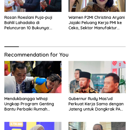
Rosan Roeslani Puja-puji
Wamen P2MI Christina Aryani
Bahlil Lahadalia di
Jajaki Peluang Kerja PMI ke
Peluncuran 10 Bukunya:
Ceko, Sektor Manufaktur
Cerdas, Pantang Menyerah,
hingga Kesehatan Dibidik
Berpikir Jauh ke Depan!
Recommendation for You
Mendukbangga Wihaji
Gubernur Rudy Mas’ud
Ungkap Program Genting
Perkuat Kerja Sama dengan
Bantu Perbaiki Rumah
Jateng untuk Dongkrak PAD
Keluarga Berisiko Stunting
Kaltim