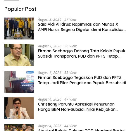
Popular Post
August 3, 2026
57 View
Said Aldi Al Idrus: Rapimnas dan Munas X
AMPI Harus Segera Digelar demi Konsolidasi
Organisasi
August 7, 2026
56 View
Firman Soebagyo Dorong Tata Kelola Pupuk
Subsidi Transparan, PUD dan PPTS Tetap
Diberdayakan
August 6, 2026
53 View
Firman Soebagyo Tegaskan PUD dan PPTS
Tetap Jadi Pilar Penyaluran Pupuk Bersubsidi
August 4, 2026
47 View
Christiany Paruntu Apresiasi Penurunan
Harga BBM Non-Subsidi, Nilai Kebijakan
ESDM Makin Adaptif
August 4, 2026
44 View
Aburizal Bakrie Dukung TOT Akademi Partai