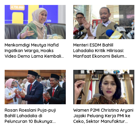
Menkomdigi Meutya Hafid
Menteri ESDM Bahlil
Ingatkan Warga, Hoaks
Lahadalia Kritik Hilirisasi:
Video Demo Lama Kembali
Manfaat Ekonomi Belum
Viral di Medsos
Merata ke Daerah Penghasil
Rosan Roeslani Puja-puji
Wamen P2MI Christina Aryani
Bahlil Lahadalia di
Jajaki Peluang Kerja PMI ke
Peluncuran 10 Bukunya:
Ceko, Sektor Manufaktur
Cerdas, Pantang Menyerah,
hingga Kesehatan Dibidik
Berpikir Jauh ke Depan!