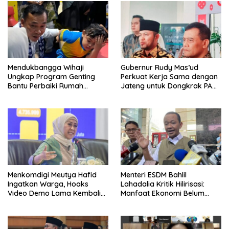
Mendukbangga Wihaji
Gubernur Rudy Mas’ud
Ungkap Program Genting
Perkuat Kerja Sama dengan
Bantu Perbaiki Rumah
Jateng untuk Dongkrak PAD
Keluarga Berisiko Stunting
Kaltim
Menkomdigi Meutya Hafid
Menteri ESDM Bahlil
Ingatkan Warga, Hoaks
Lahadalia Kritik Hilirisasi:
Video Demo Lama Kembali
Manfaat Ekonomi Belum
Viral di Medsos
Merata ke Daerah Penghasil