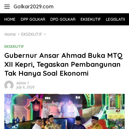
Skip
Golkar2029.com
to
content
HOME
DPP GOLKAR
DPD GOLKAR
EKSEKUTIF
LEGISLATIF
Home
EKSEKUTIF
EKSEKUTIF
Gubernur Ansar Ahmad Buka MTQ
XII Kepri, Tegaskan Pembangunan
Tak Hanya Soal Ekonomi
Admin 1
July 6, 2026