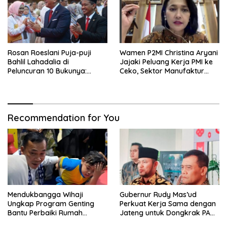
Rosan Roeslani Puja-puji
Wamen P2MI Christina Aryani
Bahlil Lahadalia di
Jajaki Peluang Kerja PMI ke
Peluncuran 10 Bukunya:
Ceko, Sektor Manufaktur
Cerdas, Pantang Menyerah,
hingga Kesehatan Dibidik
Berpikir Jauh ke Depan!
Recommendation for You
Mendukbangga Wihaji
Gubernur Rudy Mas’ud
Ungkap Program Genting
Perkuat Kerja Sama dengan
Bantu Perbaiki Rumah
Jateng untuk Dongkrak PAD
Keluarga Berisiko Stunting
Kaltim