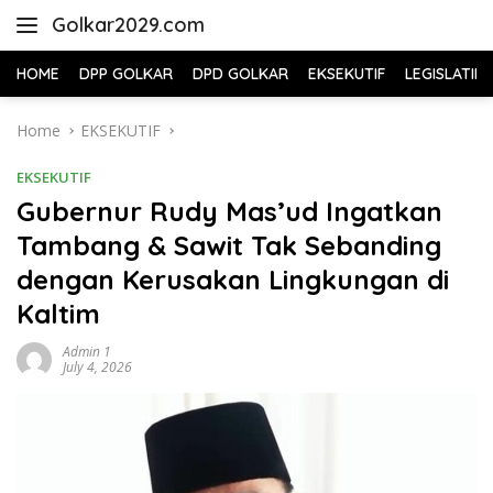
Skip
Golkar2029.com
to
content
HOME
DPP GOLKAR
DPD GOLKAR
EKSEKUTIF
LEGISLATIF
Home
EKSEKUTIF
EKSEKUTIF
Gubernur Rudy Mas’ud Ingatkan
Tambang & Sawit Tak Sebanding
dengan Kerusakan Lingkungan di
Kaltim
Admin 1
July 4, 2026