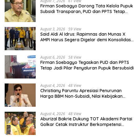
August 7, 2026
61 View
Firman Soebagyo Dorong Tata Kelola Pupuk
Subsidi Transparan, PUD dan PPTS Tetap
Diberdayakan
August 3, 2026
59 View
Said Aldi Al Idrus: Rapimnas dan Munas X
AMPI Harus Segera Digelar demi Konsolidasi
Organisasi
August 6, 2026
58 View
Firman Soebagyo Tegaskan PUD dan PPTS
Tetap Jadi Pilar Penyaluran Pupuk Bersubsidi
August 4, 2026
48 View
Christiany Paruntu Apresiasi Penurunan
Harga BBM Non-Subsidi, Nilai Kebijakan
ESDM Makin Adaptif
August 4, 2026
48 View
Aburizal Bakrie Dukung TOT Akademi Partai
Golkar Cetak Instruktur Berkompetensi
Tinggi