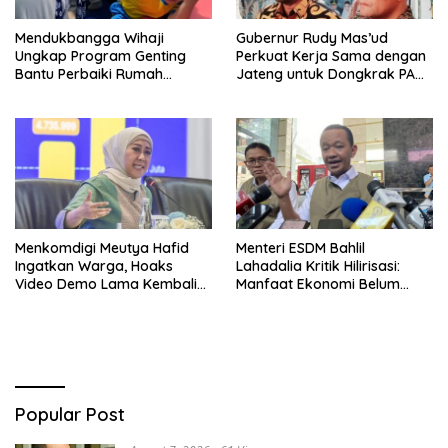
Mendukbangga Wihaji
Gubernur Rudy Mas’ud
Ungkap Program Genting
Perkuat Kerja Sama dengan
Bantu Perbaiki Rumah
Jateng untuk Dongkrak PAD
Keluarga Berisiko Stunting
Kaltim
Menkomdigi Meutya Hafid
Menteri ESDM Bahlil
Ingatkan Warga, Hoaks
Lahadalia Kritik Hilirisasi:
Video Demo Lama Kembali
Manfaat Ekonomi Belum
Viral di Medsos
Merata ke Daerah Penghasil
Popular Post