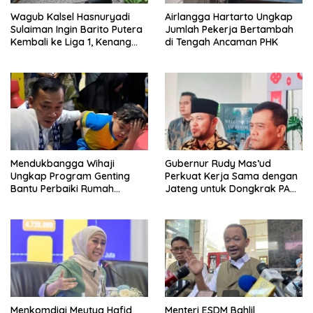
Wagub Kalsel Hasnuryadi
Airlangga Hartarto Ungkap
Sulaiman Ingin Barito Putera
Jumlah Pekerja Bertambah
Kembali ke Liga 1, Kenang
di Tengah Ancaman PHK
Sejarah 2012
Mendukbangga Wihaji
Gubernur Rudy Mas’ud
Ungkap Program Genting
Perkuat Kerja Sama dengan
Bantu Perbaiki Rumah
Jateng untuk Dongkrak PAD
Keluarga Berisiko Stunting
Kaltim
Menkomdigi Meutya Hafid
Menteri ESDM Bahlil