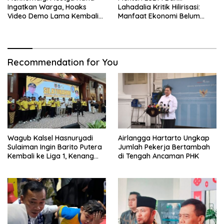
Ingatkan Warga, Hoaks
Lahadalia Kritik Hilirisasi:
Video Demo Lama Kembali
Manfaat Ekonomi Belum
Viral di Medsos
Merata ke Daerah Penghasil
Recommendation for You
Wagub Kalsel Hasnuryadi
Airlangga Hartarto Ungkap
Sulaiman Ingin Barito Putera
Jumlah Pekerja Bertambah
Kembali ke Liga 1, Kenang
di Tengah Ancaman PHK
Sejarah 2012