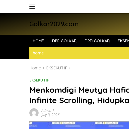
Skip
to
content
Golkar2029.com
HOME
DPP GOLKAR
DPD GOLKAR
EKSEK
home
Home
EKSEKUTIF
EKSEKUTIF
Menkomdigi Meutya Hafi
Infinite Scrolling, Hidup
Admin 1
July 3, 2026