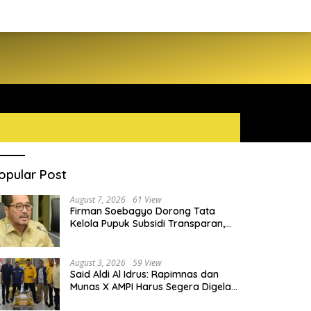
opular Post
August 7, 2026
61 View
Firman Soebagyo Dorong Tata
Kelola Pupuk Subsidi Transparan,
PUD dan PPTS Tetap Diberdayakan
August 3, 2026
59 View
Said Aldi Al Idrus: Rapimnas dan
Munas X AMPI Harus Segera Digelar
demi Konsolidasi Organisasi