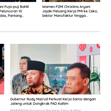
i Puja-puji Bahlil
Wamen P2MI Christina Aryani
 Peluncuran 10
Jajaki Peluang Kerja PMI ke Ceko,
das, Pantang
Sektor Manufaktur hingga
rpikir Jauh ke Depan!
Kesehatan Dibidik
Gubernur Rudy Mas’ud Perkuat Kerja Sama dengan
Jateng untuk Dongkrak PAD Kaltim
PEMERINTAH Provinsi Kalimantan Timur (Kaltim)