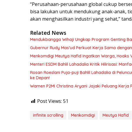
“Perusahaan-perusahaan global cukup bers
bisa lakukan untuk mendukung anak-anak, tida
akan menghasilkan industri yang sehat,” tanda
Related News
Mendukbangga Wihaji Ungkap Program Genting Bant
Gubernur Rudy Mas’ud Perkuat Kerja Sama dengan
Menkomdigi Meutya Hafid Ingatkan Warga, Hoaks 
Menteri ESDM Bahlil Lahadalia Kritik Hilirisasi: Ma
Rosan Roeslani Puja-puji Bahlil Lahadalia di Pelun
ke Depan!
Wamen P2MI Christina Aryani Jajaki Peluang Kerja 
Post Views:
51
infinite scrolling
Menkomdigi
Meutya Hafid