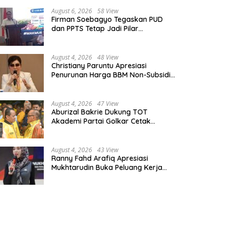
August 6, 2026
58 View
Firman Soebagyo Tegaskan PUD
dan PPTS Tetap Jadi Pilar
Penyaluran Pupuk Bersubsidi
August 4, 2026
48 View
Christiany Paruntu Apresiasi
Penurunan Harga BBM Non-Subsidi,
Nilai Kebijakan ESDM Makin Adaptif
August 4, 2026
47 View
Aburizal Bakrie Dukung TOT
Akademi Partai Golkar Cetak
Instruktur Berkompetensi Tinggi
August 4, 2026
43 View
Ranny Fahd Arafiq Apresiasi
Mukhtarudin Buka Peluang Kerja
Skilled Worker Indonesia di Albania