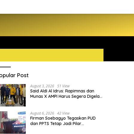
opular Post
August 3, 2026
51 View
Said Aldi Al Idrus: Rapimnas dan
Munas X AMPI Harus Segera Digelar
demi Konsolidasi Organisasi
August 6, 2026
42 View
Firman Soebagyo Tegaskan PUD
dan PPTS Tetap Jadi Pilar
Penyaluran Pupuk Bersubsidi