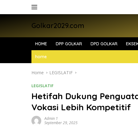
Skip
to
content
Golkar2029.com
HOME
DPP GOLKAR
DPD GOLKAR
EKSEK
home
Home
LEGISLATIF
LEGISLATIF
Hetifah Dukung Penguata
Vokasi Lebih Kompetitif
Admin 1
September 29, 2025