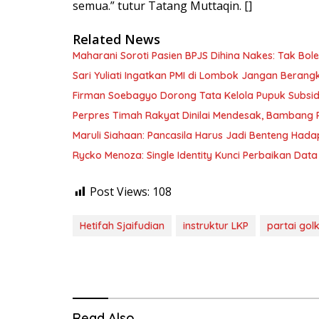
semua.” tutur Tatang Muttaqin. []
Related News
Maharani Soroti Pasien BPJS Dihina Nakes: Tak B
Sari Yuliati Ingatkan PMI di Lombok Jangan Berangkat
Firman Soebagyo Dorong Tata Kelola Pupuk Subsid
Perpres Timah Rakyat Dinilai Mendesak, Bambang P
Maruli Siahaan: Pancasila Harus Jadi Benteng Hadap
Rycko Menoza: Single Identity Kunci Perbaikan Data
Post Views:
108
Hetifah Sjaifudian
instruktur LKP
partai gol
Read Also