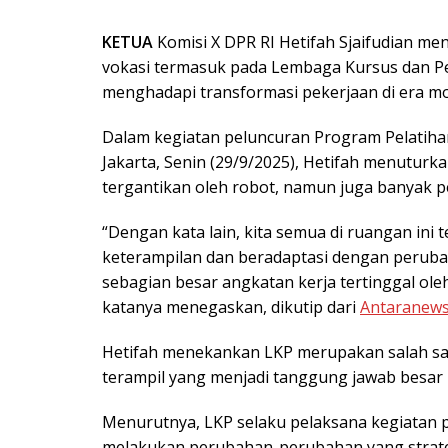
KETUA
Komisi X DPR RI Hetifah Sjaifudian me
vokasi termasuk pada Lembaga Kursus dan Pel
menghadapi transformasi pekerjaan di era m
Dalam kegiatan peluncuran Program Pelatihan
Jakarta, Senin (29/9/2025), Hetifah menuturk
tergantikan oleh robot, namun juga banyak p
“Dengan kata lain, kita semua di ruangan ini
keterampilan dan beradaptasi dengan perubaha
sebagian besar angkatan kerja tertinggal ol
katanya menegaskan, dikutip dari
Antaranew
Hetifah menekankan LKP merupakan salah sa
terampil yang menjadi tanggung jawab besar
Menurutnya, LKP selaku pelaksana kegiatan p
melakukan perubahan-perubahan yang strate