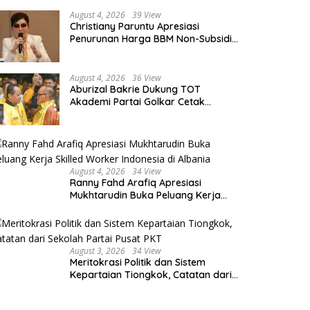
August 4, 2026
39 View
Christiany Paruntu Apresiasi
Penurunan Harga BBM Non-Subsidi,
Nilai Kebijakan ESDM Makin Adaptif
August 4, 2026
36 View
Aburizal Bakrie Dukung TOT
Akademi Partai Golkar Cetak
Instruktur Berkompetensi Tinggi
August 4, 2026
34 View
Ranny Fahd Arafiq Apresiasi
Mukhtarudin Buka Peluang Kerja
Skilled Worker Indonesia di Albania
August 3, 2026
34 View
Meritokrasi Politik dan Sistem
Kepartaian Tiongkok, Catatan dari
Sekolah Partai Pusat PKT