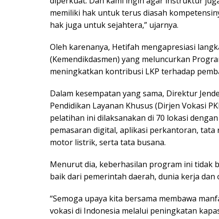
diperkuat. Dan kami ingin agar instruktur ju
memiliki hak untuk terus diasah kompetensiny
hak juga untuk sejahtera,” ujarnya.
Oleh karenanya, Hetifah mengapresiasi lan
(Kemendikdasmen) yang meluncurkan Program 
meningkatkan kontribusi LKP terhadap pem
Dalam kesempatan yang sama, Direktur Jender
Pendidikan Layanan Khusus (Dirjen Vokasi 
pelatihan ini dilaksanakan di 70 lokasi dengan
pemasaran digital, aplikasi perkantoran, tata
motor listrik, serta tata busana.
Menurut dia, keberhasilan program ini tidak b
baik dari pemerintah daerah, dunia kerja dan 
“Semoga upaya kita bersama membawa manfaa
vokasi di Indonesia melalui peningkatan kap