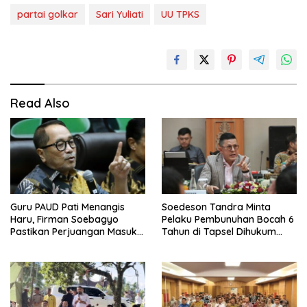
partai golkar
Sari Yuliati
UU TPKS
Read Also
Guru PAUD Pati Menangis
Soedeson Tandra Minta
Haru, Firman Soebagyo
Pelaku Pembunuhan Bocah 6
Pastikan Perjuangan Masuk
Tahun di Tapsel Dihukum
RUU Sisdiknas
Maksimal