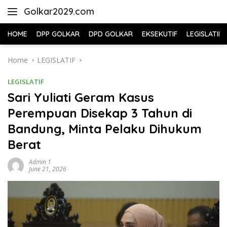
Skip
Golkar2029.com
to
content
HOME
DPP GOLKAR
DPD GOLKAR
EKSEKUTIF
LEGISLATIF
Home
LEGISLATIF
LEGISLATIF
Sari Yuliati Geram Kasus
Perempuan Disekap 3 Tahun di
Bandung, Minta Pelaku Dihukum
Berat
Admin 1
June 21, 2026