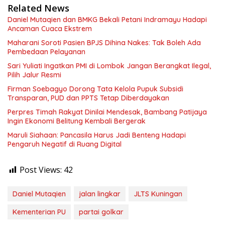
Related News
Daniel Mutaqien dan BMKG Bekali Petani Indramayu Hadapi
Ancaman Cuaca Ekstrem
Maharani Soroti Pasien BPJS Dihina Nakes: Tak Boleh Ada
Pembedaan Pelayanan
Sari Yuliati Ingatkan PMI di Lombok Jangan Berangkat Ilegal,
Pilih Jalur Resmi
Firman Soebagyo Dorong Tata Kelola Pupuk Subsidi
Transparan, PUD dan PPTS Tetap Diberdayakan
Perpres Timah Rakyat Dinilai Mendesak, Bambang Patijaya
Ingin Ekonomi Belitung Kembali Bergerak
Maruli Siahaan: Pancasila Harus Jadi Benteng Hadapi
Pengaruh Negatif di Ruang Digital
Post Views:
42
Daniel Mutaqien
jalan lingkar
JLTS Kuningan
Kementerian PU
partai golkar