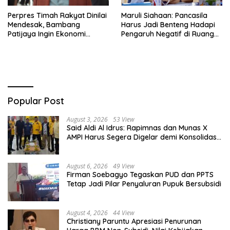
Perpres Timah Rakyat Dinilai
Maruli Siahaan: Pancasila
Mendesak, Bambang
Harus Jadi Benteng Hadapi
Patijaya Ingin Ekonomi
Pengaruh Negatif di Ruang
Belitung Kembali Bergerak
Digital
Popular Post
August 3, 2026
53 View
Said Aldi Al Idrus: Rapimnas dan Munas X
AMPI Harus Segera Digelar demi Konsolidasi
Organisasi
August 6, 2026
49 View
Firman Soebagyo Tegaskan PUD dan PPTS
Tetap Jadi Pilar Penyaluran Pupuk Bersubsidi
August 4, 2026
44 View
Christiany Paruntu Apresiasi Penurunan