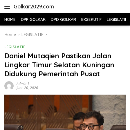
Skip
Golkar2029.com
to
content
HOME
DPP GOLKAR
DPD GOLKAR
EKSEKUTIF
LEGISLATIF
Home
LEGISLATIF
LEGISLATIF
Daniel Mutaqien Pastikan Jalan
Lingkar Timur Selatan Kuningan
Didukung Pemerintah Pusat
Admin 1
June 20, 2026