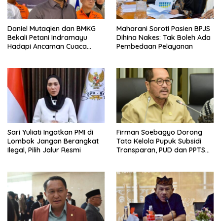
Daniel Mutaqien dan BMKG
Maharani Soroti Pasien BPJS
Bekali Petani Indramayu
Dihina Nakes: Tak Boleh Ada
Hadapi Ancaman Cuaca
Pembedaan Pelayanan
Ekstrem
Sari Yuliati Ingatkan PMI di
Firman Soebagyo Dorong
Lombok Jangan Berangkat
Tata Kelola Pupuk Subsidi
Ilegal, Pilih Jalur Resmi
Transparan, PUD dan PPTS
Tetap Diberdayakan