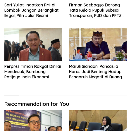
Sari Yuliati Ingatkan PMI di
Firman Soebagyo Dorong
Lombok Jangan Berangkat
Tata Kelola Pupuk Subsidi
Ilegal, Pilih Jalur Resmi
Transparan, PUD dan PPTS
Tetap Diberdayakan
Perpres Timah Rakyat Dinilai
Maruli Siahaan: Pancasila
Mendesak, Bambang
Harus Jadi Benteng Hadapi
Patijaya Ingin Ekonomi
Pengaruh Negatif di Ruang
Belitung Kembali Bergerak
Digital
Recommendation for You