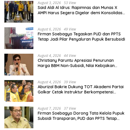
August 3, 2026
53 View
Said Aldi Al Idrus: Rapimnas dan Munas X
AMPI Harus Segera Digelar demi Konsolidasi
Organisasi
August 6, 2026
49 View
Firman Soebagyo Tegaskan PUD dan PPTS
Tetap Jadi Pilar Penyaluran Pupuk Bersubsidi
August 4, 2026
44 View
Christiany Paruntu Apresiasi Penurunan
Harga BBM Non-Subsidi, Nilai Kebijakan
ESDM Makin Adaptif
August 4, 2026
39 View
Aburizal Bakrie Dukung TOT Akademi Partai
Golkar Cetak Instruktur Berkompetensi
Tinggi
August 7, 2026
37 View
Firman Soebagyo Dorong Tata Kelola Pupuk
Subsidi Transparan, PUD dan PPTS Tetap
Diberdayakan