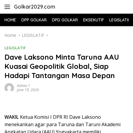
Skip
Golkar2029.com
to
content
HOME
DPP GOLKAR
DPD GOLKAR
EKSEKUTIF
LEGISLATIF
Home
LEGISLATIF
LEGISLATIF
Dave Laksono Minta Taruna AAU
Kuasai Geopolitik Global, Siap
Hadapi Tantangan Masa Depan
Admin 1
June 19, 2026
WAKIL
Ketua Komisi I DPR RI Dave Laksono
menekankan agar para Taruna dan Taruni Akademi
Angkatan Udara (AAU) Yogyakarta memiliki