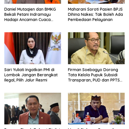
Daniel Mutaqien dan BMKG
Maharani Soroti Pasien BPJS
Bekali Petani Indramayu
Dihina Nakes: Tak Boleh Ada
Hadapi Ancaman Cuaca
Pembedaan Pelayanan
Ekstrem
Sari Yuliati Ingatkan PMI di
Firman Soebagyo Dorong
Lombok Jangan Berangkat
Tata Kelola Pupuk Subsidi
Ilegal, Pilih Jalur Resmi
Transparan, PUD dan PPTS
Tetap Diberdayakan