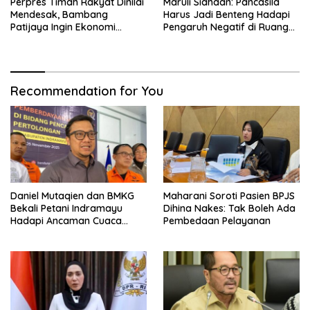
Perpres Timah Rakyat Dinilai
Maruli Siahaan: Pancasila
Mendesak, Bambang
Harus Jadi Benteng Hadapi
Patijaya Ingin Ekonomi
Pengaruh Negatif di Ruang
Belitung Kembali Bergerak
Digital
Recommendation for You
Daniel Mutaqien dan BMKG
Maharani Soroti Pasien BPJS
Bekali Petani Indramayu
Dihina Nakes: Tak Boleh Ada
Hadapi Ancaman Cuaca
Pembedaan Pelayanan
Ekstrem