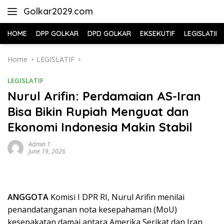
Skip
Golkar2029.com
to
content
HOME
DPP GOLKAR
DPD GOLKAR
EKSEKUTIF
LEGISLATIF
Home
LEGISLATIF
LEGISLATIF
Nurul Arifin: Perdamaian AS-Iran
Bisa Bikin Rupiah Menguat dan
Ekonomi Indonesia Makin Stabil
Admin 1
June 19, 2026
ANGGOTA
Komisi I DPR RI, Nurul Arifin menilai
penandatanganan nota kesepahaman (MoU)
kesepakatan damai antara Amerika Serikat dan Iran