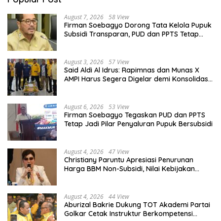
August 7, 2026
58 View
Firman Soebagyo Dorong Tata Kelola Pupuk
Subsidi Transparan, PUD dan PPTS Tetap
Diberdayakan
August 3, 2026
57 View
Said Aldi Al Idrus: Rapimnas dan Munas X
AMPI Harus Segera Digelar demi Konsolidasi
Organisasi
August 6, 2026
53 View
Firman Soebagyo Tegaskan PUD dan PPTS
Tetap Jadi Pilar Penyaluran Pupuk Bersubsidi
August 4, 2026
47 View
Christiany Paruntu Apresiasi Penurunan
Harga BBM Non-Subsidi, Nilai Kebijakan
ESDM Makin Adaptif
August 4, 2026
44 View
Aburizal Bakrie Dukung TOT Akademi Partai
Golkar Cetak Instruktur Berkompetensi