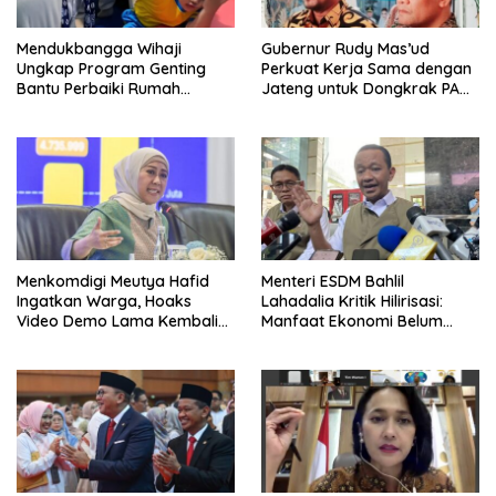
Mendukbangga Wihaji
Gubernur Rudy Mas’ud
Ungkap Program Genting
Perkuat Kerja Sama dengan
Bantu Perbaiki Rumah
Jateng untuk Dongkrak PAD
Keluarga Berisiko Stunting
Kaltim
Menkomdigi Meutya Hafid
Menteri ESDM Bahlil
Ingatkan Warga, Hoaks
Lahadalia Kritik Hilirisasi:
Video Demo Lama Kembali
Manfaat Ekonomi Belum
Viral di Medsos
Merata ke Daerah Penghasil