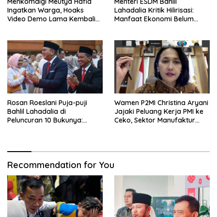
Menkomdigi Meutya Hafid
Menteri ESDM Bahlil
Ingatkan Warga, Hoaks
Lahadalia Kritik Hilirisasi:
Video Demo Lama Kembali
Manfaat Ekonomi Belum
Viral di Medsos
Merata ke Daerah Penghasil
Rosan Roeslani Puja-puji
Wamen P2MI Christina Aryani
Bahlil Lahadalia di
Jajaki Peluang Kerja PMI ke
Peluncuran 10 Bukunya:
Ceko, Sektor Manufaktur
Cerdas, Pantang Menyerah,
hingga Kesehatan Dibidik
Berpikir Jauh ke Depan!
Recommendation for You