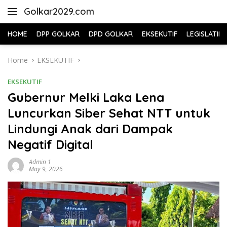
Skip
Golkar2029.com
to
content
HOME
DPP GOLKAR
DPD GOLKAR
EKSEKUTIF
LEGISLATIF
Home
EKSEKUTIF
EKSEKUTIF
Gubernur Melki Laka Lena
Luncurkan Siber Sehat NTT untuk
Lindungi Anak dari Dampak
Negatif Digital
Admin 1
May 9, 2026