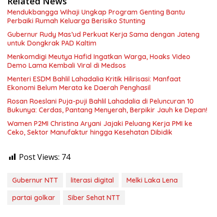
Related News
Mendukbangga Wihaji Ungkap Program Genting Bantu
Perbaiki Rumah Keluarga Berisiko Stunting
Gubernur Rudy Mas’ud Perkuat Kerja Sama dengan Jateng
untuk Dongkrak PAD Kaltim
Menkomdigi Meutya Hafid Ingatkan Warga, Hoaks Video
Demo Lama Kembali Viral di Medsos
Menteri ESDM Bahlil Lahadalia Kritik Hilirisasi: Manfaat
Ekonomi Belum Merata ke Daerah Penghasil
Rosan Roeslani Puja-puji Bahlil Lahadalia di Peluncuran 10
Bukunya: Cerdas, Pantang Menyerah, Berpikir Jauh ke Depan!
Wamen P2MI Christina Aryani Jajaki Peluang Kerja PMI ke
Ceko, Sektor Manufaktur hingga Kesehatan Dibidik
Post Views:
74
Gubernur NTT
literasi digital
Melki Laka Lena
partai golkar
Siber Sehat NTT