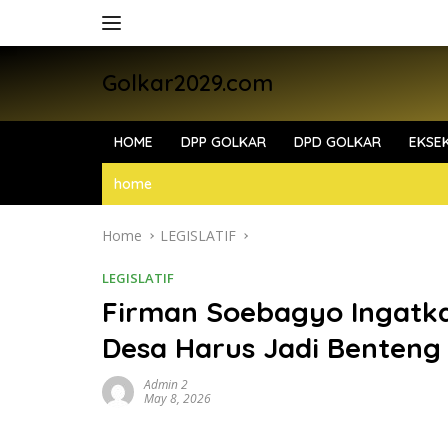
Skip
to
content
Golkar2029.com
HOME
DPP GOLKAR
DPD GOLKAR
EKSEK
home
Home
LEGISLATIF
LEGISLATIF
Firman Soebagyo Ingatka
Desa Harus Jadi Benteng
Admin 2
May 8, 2026