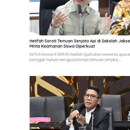
Hetifah Soroti Temuan Senjata Api di Sekolah Jaksel
Minta Keamanan Siswa Diperkuat
KETUA Komisi X DPR RI Hetifah Sjaifudian meminta apara
penegak hukum mengusut tuntas temuan senjata…