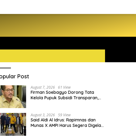
opular Post
August 7, 2026
61 View
Firman Soebagyo Dorong Tata
Kelola Pupuk Subsidi Transparan,
PUD dan PPTS Tetap Diberdayakan
August 3, 2026
59 View
Said Aldi Al Idrus: Rapimnas dan
Munas X AMPI Harus Segera Digelar
demi Konsolidasi Organisasi