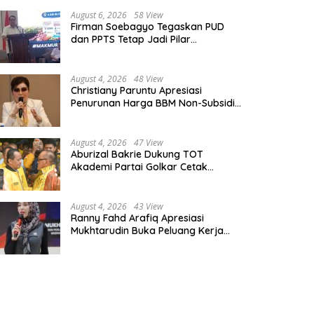
August 6, 2026
58 View
Firman Soebagyo Tegaskan PUD
dan PPTS Tetap Jadi Pilar
Penyaluran Pupuk Bersubsidi
August 4, 2026
48 View
Christiany Paruntu Apresiasi
Penurunan Harga BBM Non-Subsidi,
Nilai Kebijakan ESDM Makin Adaptif
August 4, 2026
47 View
Aburizal Bakrie Dukung TOT
Akademi Partai Golkar Cetak
Instruktur Berkompetensi Tinggi
August 4, 2026
43 View
Ranny Fahd Arafiq Apresiasi
Mukhtarudin Buka Peluang Kerja
Skilled Worker Indonesia di Albania