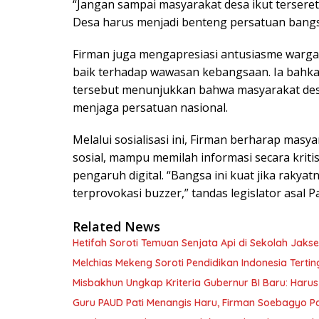
“Jangan sampai masyarakat desa ikut tersere
Desa harus menjadi benteng persatuan bangsa,
Firman juga mengapresiasi antusiasme warga
baik terhadap wawasan kebangsaan. Ia bahk
tersebut menunjukkan bahwa masyarakat desa
menjaga persatuan nasional.
Melalui sosialisasi ini, Firman berharap ma
sosial, mampu memilah informasi secara kriti
pengaruh digital. “Bangsa ini kuat jika raky
terprovokasi buzzer,” tandas legislator asal Pa
Related News
Hetifah Soroti Temuan Senjata Api di Sekolah Jaks
Melchias Mekeng Soroti Pendidikan Indonesia Terti
Misbakhun Ungkap Kriteria Gubernur BI Baru: Ha
Guru PAUD Pati Menangis Haru, Firman Soebagyo P