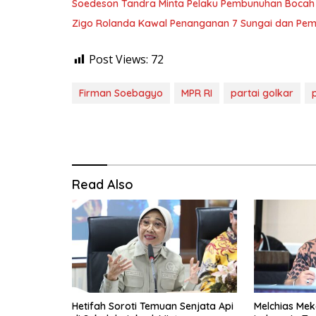
Soedeson Tandra Minta Pelaku Pembunuhan Bocah 
Zigo Rolanda Kawal Penanganan 7 Sungai dan Pem
Post Views:
72
Firman Soebagyo
MPR RI
partai golkar
Read Also
Hetifah Soroti Temuan Senjata Api
Melchias Mek