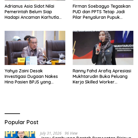
Adrianus Asia Sidot Nilai
Firman Soebagyo Tegaskan
Pemerintah Belum Siap
PUD dan PPTS Tetap Jadi
Hadapi Ancaman Karhutla
Pilar Penyaluran Pupuk
Akibat El Nino
Bersubsidi
Yahya Zaini Desak
Ranny Fahd Arafiq Apresiasi
Investigasi Dugaan Nakes
Mukhtarudin Buka Peluang
Hina Pasien BPJS yang
Kerja Skilled Worker
Meninggal usai Tunggu
Indonesia di Albania
Kamar 8 Jam
Popular Post
July 31, 2026
96 View