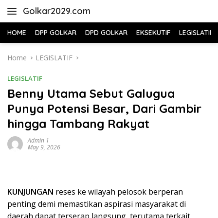
Skip
Golkar2029.com
to
content
HOME
DPP GOLKAR
DPD GOLKAR
EKSEKUTIF
LEGISLATIF
Home
LEGISLATIF
LEGISLATIF
Benny Utama Sebut Galugua
Punya Potensi Besar, Dari Gambir
hingga Tambang Rakyat
Admin 1
May 9, 2026
KUNJUNGAN
reses ke wilayah pelosok berperan
penting demi memastikan aspirasi masyarakat di
daerah dapat terserap langsung, terutama terkait