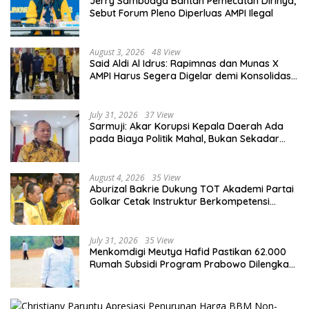
Jerry Sambuaga Bantah Pemecatan Dirinya,
Sebut Forum Pleno Diperluas AMPI Ilegal
August 3, 2026
48 View
Said Aldi Al Idrus: Rapimnas dan Munas X
AMPI Harus Segera Digelar demi Konsolidasi
Organisasi
July 31, 2026
37 View
Sarmuji: Akar Korupsi Kepala Daerah Ada
pada Biaya Politik Mahal, Bukan Sekadar
Kurang Pembinaan
August 4, 2026
35 View
Aburizal Bakrie Dukung TOT Akademi Partai
Golkar Cetak Instruktur Berkompetensi
Tinggi
July 31, 2026
35 View
Menkomdigi Meutya Hafid Pastikan 62.000
Rumah Subsidi Program Prabowo Dilengkapi
Akses Internet