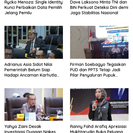
Rycko Menoza: Single Identity
Dave Laksono Minta TNI dan
Kunci Perbaikan Data Pemilih
BIN Perkuat Deteksi Dini demi
Jelang Pemilu
Jaga Stabilitas Nasional
Adrianus Asia Sidot Nilai
Firman Soebagyo Tegaskan
Pemerintah Belum Siap
PUD dan PPTS Tetap Jadi
Hadapi Ancaman Karhutla
Pilar Penyaluran Pupuk
Akibat El Nino
Bersubsidi
Yahya Zaini Desak
Ranny Fahd Arafiq Apresiasi
Investigasi Dugaan Nakes
Mukhtarudin Buka Peluang