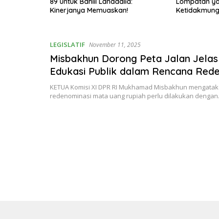
n 10
89 untuk Bahlil Lahadalia:
Lompatan y
ang
Kinerjanya Memuaskan!
Ketidakmung
h ke Depan!
LEGISLATIF
November 11, 2025
Misbakhun Dorong Peta Jalan Jelas
Edukasi Publik dalam Rencana Red
Rupiah
KETUA Komisi XI DPR RI Mukhamad Misbakhun mengata
redenominasi mata uang rupiah perlu dilakukan denga