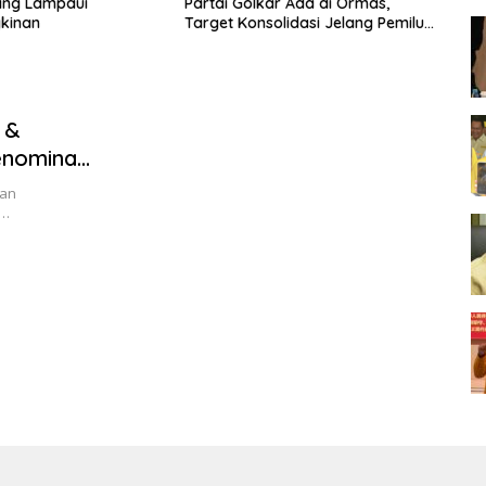
ang Lampaui
Partai Golkar Ada di Ormas,
Go
kinan
Target Konsolidasi Jelang Pemilu
Su
2029
 &
enominasi
kan
n…