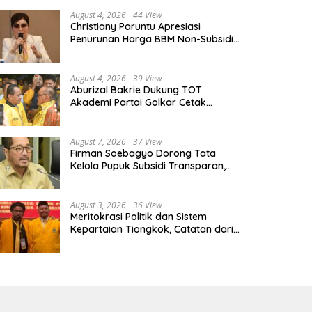
lkar Pernah Diaudit: Ada yang
Petani Indramayu Hadapi
dah “Parah”
Ancaman Cuaca Ekstrem
August 4, 2026
44 View
Christiany Paruntu Apresiasi
Penurunan Harga BBM Non-Subsidi,
Nilai Kebijakan ESDM Makin Adaptif
August 4, 2026
39 View
Aburizal Bakrie Dukung TOT
Akademi Partai Golkar Cetak
Instruktur Berkompetensi Tinggi
August 7, 2026
37 View
Firman Soebagyo Dorong Tata
Kelola Pupuk Subsidi Transparan,
PUD dan PPTS Tetap Diberdayakan
August 3, 2026
36 View
Meritokrasi Politik dan Sistem
Kepartaian Tiongkok, Catatan dari
Sekolah Partai Pusat PKT