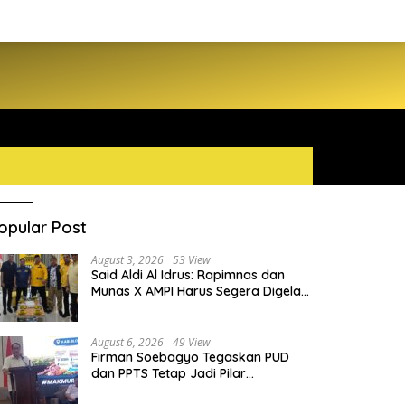
opular Post
August 3, 2026
53 View
Said Aldi Al Idrus: Rapimnas dan
Munas X AMPI Harus Segera Digelar
demi Konsolidasi Organisasi
August 6, 2026
49 View
Firman Soebagyo Tegaskan PUD
dan PPTS Tetap Jadi Pilar
Penyaluran Pupuk Bersubsidi
hd Arafiq Ungkap Ormas Partai
Daniel Mutaqien dan BMKG Beka