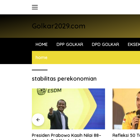
Skip
to
content
Golkar2029.com
HOME
DPP GOLKAR
DPD GOLKAR
EKSEK
home
stabilitas perekonomian
i Bahlil
Presiden Prabowo Kasih Nilai 88–
Refleksi 50 T