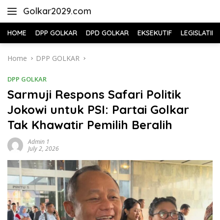
Skip
Golkar2029.com
to
content
HOME
DPP GOLKAR
DPD GOLKAR
EKSEKUTIF
LEGISLATIF
Home
DPP GOLKAR
DPP GOLKAR
Sarmuji Respons Safari Politik
Jokowi untuk PSI: Partai Golkar
Tak Khawatir Pemilih Beralih
Admin 1
July 2, 2026