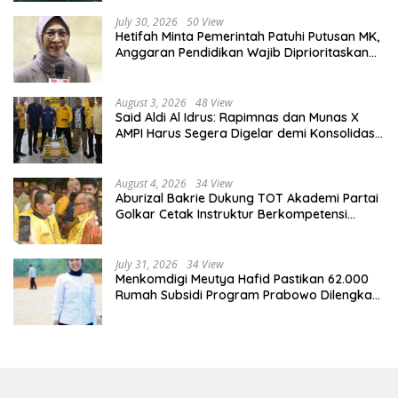
July 30, 2026
50 View
Hetifah Minta Pemerintah Patuhi Putusan MK,
Anggaran Pendidikan Wajib Diprioritaskan
untuk Sektor Pendidikan
August 3, 2026
48 View
Said Aldi Al Idrus: Rapimnas dan Munas X
AMPI Harus Segera Digelar demi Konsolidasi
Organisasi
August 4, 2026
34 View
Aburizal Bakrie Dukung TOT Akademi Partai
Golkar Cetak Instruktur Berkompetensi
Tinggi
July 31, 2026
34 View
Menkomdigi Meutya Hafid Pastikan 62.000
Rumah Subsidi Program Prabowo Dilengkapi
Akses Internet