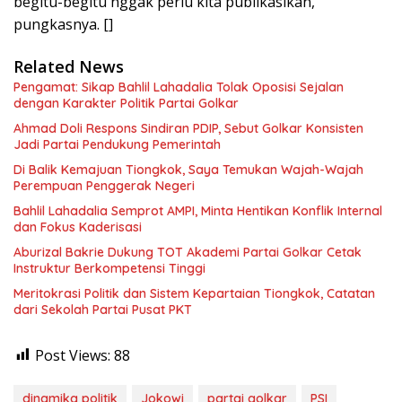
begitu-begitu nggak perlu kita publikasikan,”
pungkasnya. []
Related News
Pengamat: Sikap Bahlil Lahadalia Tolak Oposisi Sejalan
dengan Karakter Politik Partai Golkar
Ahmad Doli Respons Sindiran PDIP, Sebut Golkar Konsisten
Jadi Partai Pendukung Pemerintah
Di Balik Kemajuan Tiongkok, Saya Temukan Wajah-Wajah
Perempuan Penggerak Negeri
Bahlil Lahadalia Semprot AMPI, Minta Hentikan Konflik Internal
dan Fokus Kaderisasi
Aburizal Bakrie Dukung TOT Akademi Partai Golkar Cetak
Instruktur Berkompetensi Tinggi
Meritokrasi Politik dan Sistem Kepartaian Tiongkok, Catatan
dari Sekolah Partai Pusat PKT
Post Views:
88
dinamika politik
Jokowi
partai golkar
PSI