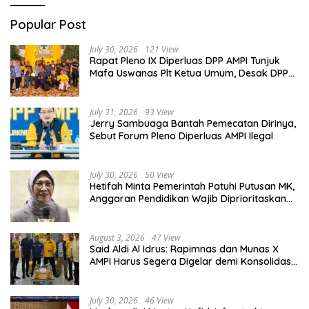
Popular Post
July 30, 2026
121 View
Rapat Pleno IX Diperluas DPP AMPI Tunjuk
Mafa Uswanas Plt Ketua Umum, Desak DPP
Partai Golkar Pecat Jerry Sambuaga
July 31, 2026
93 View
Jerry Sambuaga Bantah Pemecatan Dirinya,
Sebut Forum Pleno Diperluas AMPI Ilegal
July 30, 2026
50 View
Hetifah Minta Pemerintah Patuhi Putusan MK,
Anggaran Pendidikan Wajib Diprioritaskan
untuk Sektor Pendidikan
August 3, 2026
47 View
Said Aldi Al Idrus: Rapimnas dan Munas X
AMPI Harus Segera Digelar demi Konsolidasi
Organisasi
July 30, 2026
46 View