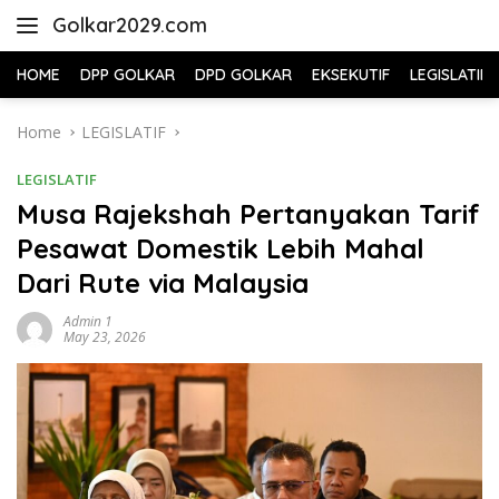
Skip
Golkar2029.com
to
content
HOME
DPP GOLKAR
DPD GOLKAR
EKSEKUTIF
LEGISLATIF
Home
LEGISLATIF
LEGISLATIF
Musa Rajekshah Pertanyakan Tarif
Pesawat Domestik Lebih Mahal
Dari Rute via Malaysia
Admin 1
May 23, 2026