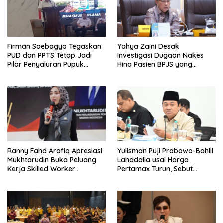
Firman Soebagyo Tegaskan
Yahya Zaini Desak
PUD dan PPTS Tetap Jadi
Investigasi Dugaan Nakes
Pilar Penyaluran Pupuk
Hina Pasien BPJS yang
Bersubsidi
Meninggal usai Tunggu
Kamar 8 Jam
Ranny Fahd Arafiq Apresiasi
Yulisman Puji Prabowo-Bahlil
Mukhtarudin Buka Peluang
Lahadalia usai Harga
Kerja Skilled Worker
Pertamax Turun, Sebut
Indonesia di Albania
Berpihak ke Masyarakat