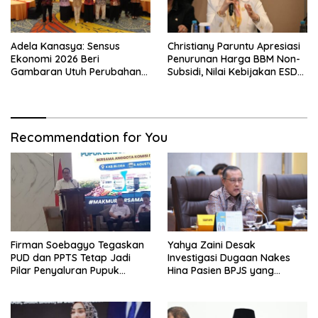
Adela Kanasya: Sensus
Christiany Paruntu Apresiasi
Ekonomi 2026 Beri
Penurunan Harga BBM Non-
Gambaran Utuh Perubahan
Subsidi, Nilai Kebijakan ESDM
Struktur Ekonomi Indonesia
Makin Adaptif
Recommendation for You
Firman Soebagyo Tegaskan
Yahya Zaini Desak
PUD dan PPTS Tetap Jadi
Investigasi Dugaan Nakes
Pilar Penyaluran Pupuk
Hina Pasien BPJS yang
Bersubsidi
Meninggal usai Tunggu
Kamar 8 Jam