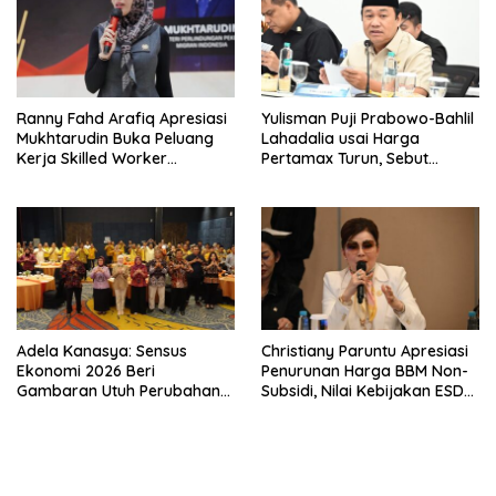
Ranny Fahd Arafiq Apresiasi
Yulisman Puji Prabowo-Bahlil
Mukhtarudin Buka Peluang
Lahadalia usai Harga
Kerja Skilled Worker
Pertamax Turun, Sebut
Indonesia di Albania
Berpihak ke Masyarakat
Adela Kanasya: Sensus
Christiany Paruntu Apresiasi
Ekonomi 2026 Beri
Penurunan Harga BBM Non-
Gambaran Utuh Perubahan
Subsidi, Nilai Kebijakan ESDM
Struktur Ekonomi Indonesia
Makin Adaptif