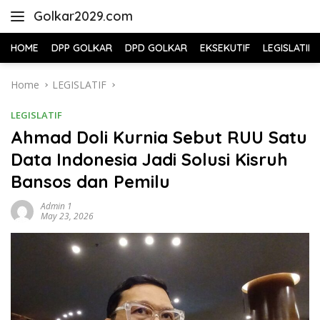
Skip
Golkar2029.com
to
content
HOME
DPP GOLKAR
DPD GOLKAR
EKSEKUTIF
LEGISLATIF
Home
LEGISLATIF
LEGISLATIF
Ahmad Doli Kurnia Sebut RUU Satu
Data Indonesia Jadi Solusi Kisruh
Bansos dan Pemilu
Admin 1
May 23, 2026