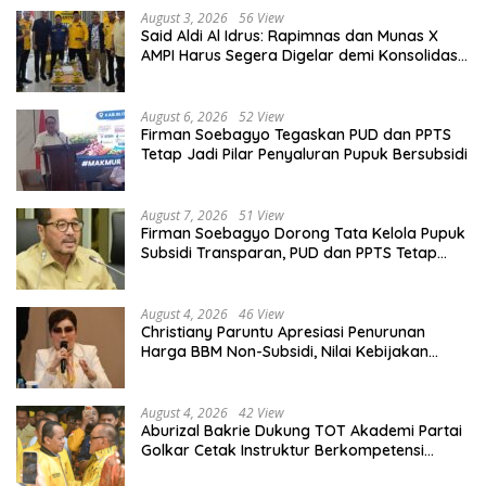
August 3, 2026
56 View
Said Aldi Al Idrus: Rapimnas dan Munas X
AMPI Harus Segera Digelar demi Konsolidasi
Organisasi
August 6, 2026
52 View
Firman Soebagyo Tegaskan PUD dan PPTS
Tetap Jadi Pilar Penyaluran Pupuk Bersubsidi
August 7, 2026
51 View
Firman Soebagyo Dorong Tata Kelola Pupuk
Subsidi Transparan, PUD dan PPTS Tetap
Diberdayakan
August 4, 2026
46 View
Christiany Paruntu Apresiasi Penurunan
Harga BBM Non-Subsidi, Nilai Kebijakan
ESDM Makin Adaptif
August 4, 2026
42 View
Aburizal Bakrie Dukung TOT Akademi Partai
Golkar Cetak Instruktur Berkompetensi
Tinggi