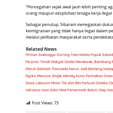
“Pencegahan sejak awal jauh lebih penting a
orang maupun eksploitasi tenaga kerja ilegal 
Sebagai penutup, Sibarani menegaskan duk
keimigrasian yang tidak hanya tegas dalam p
melalui pelibatan masyarakat serta pendekata
Related News
Firman Soebagyo Dorong Tata Kelola Pupuk Subsid
Perpres Timah Rakyat Dinilai Mendesak, Bambang P
Maruli Siahaan: Pancasila Harus Jadi Benteng Hadap
Rycko Menoza: Single Identity Kunci Perbaikan Data
Dave Laksono Minta TNI dan BIN Perkuat Deteksi Din
Adrianus Asia Sidot Nilai Pemerintah Belum Siap Ha
Post Views:
73