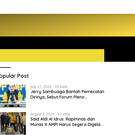
opular Post
July 31, 2026
99 View
Jerry Sambuaga Bantah Pemecatan
Dirinya, Sebut Forum Pleno
Diperluas AMPI Ilegal
August 3, 2026
51 View
Said Aldi Al Idrus: Rapimnas dan
Munas X AMPI Harus Segera Digelar
demi Konsolidasi Organisasi