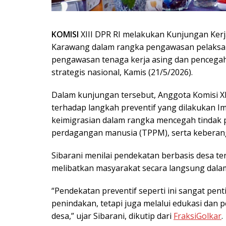
KOMISI
XIII DPR RI melakukan Kunjungan Kerja
Karawang dalam rangka pengawasan pelaksana
pengawasan tenaga kerja asing dan pencegah
strategis nasional, Kamis (21/5/2026).
Dalam kunjungan tersebut, Anggota Komisi XII
terhadap langkah preventif yang dilakukan I
keimigrasian dalam rangka mencegah tindak 
perdagangan manusia (TPPM), serta keberan
Sibarani menilai pendekatan berbasis desa t
melibatkan masyarakat secara langsung dala
“Pendekatan preventif seperti ini sangat pen
penindakan, tetapi juga melalui edukasi dan p
desa,” ujar Sibarani, dikutip dari
FraksiGolkar
.