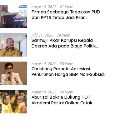
August 6, 2026
41 View
Firman Soebagyo Tegaskan PUD
dan PPTS Tetap Jadi Pilar
Penyaluran Pupuk Bersubsidi
July 31, 2026
39 View
Sarmuji: Akar Korupsi Kepala
Daerah Ada pada Biaya Politik
Mahal, Bukan Sekadar Kurang
Pembinaan
August 4, 2026
38 View
Christiany Paruntu Apresiasi
Penurunan Harga BBM Non-Subsidi,
Nilai Kebijakan ESDM Makin Adaptif
August 4, 2026
36 View
Aburizal Bakrie Dukung TOT
Akademi Partai Golkar Cetak
Instruktur Berkompetensi Tinggi