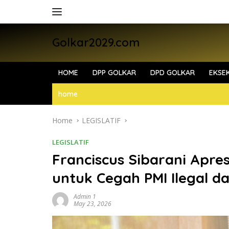
Skip
to
content
Golkar2029.com
HOME
DPP GOLKAR
DPD GOLKAR
EKSEK
home
Home
LEGISLATIF
LEGISLATIF
Franciscus Sibarani Apres
untuk Cegah PMI Ilegal d
Admin 1
May 23, 2026