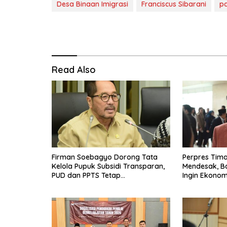
Desa Binaan Imigrasi
Franciscus Sibarani
pa
Read Also
Firman Soebagyo Dorong Tata
Perpres Tima
Kelola Pupuk Subsidi Transparan,
Mendesak, B
PUD dan PPTS Tetap
Ingin Ekonom
Diberdayakan
Bergerak