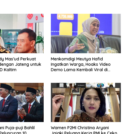
dy Mas’ud Perkuat
Menkomdigi Meutya Hafid
dengan Jateng untuk
Ingatkan Warga, Hoaks Video
D Kaltim
Demo Lama Kembali Viral di
Medsos
i Puja-puji Bahlil
Wamen P2MI Christina Aryani
 Peluncuran 10
Jajaki Peluang Kerja PMI ke Ceko,