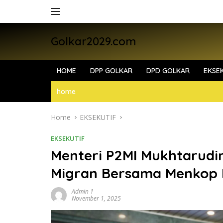
Skip
to
content
Golkar2029.com
HOME
DPP GOLKAR
DPD GOLKAR
EKSEK
home
Home
EKSEKUTIF
EKSEKUTIF
Menteri P2MI Mukhtarudi
Migran Bersama Menkop F
Admin 1
November 1, 2025