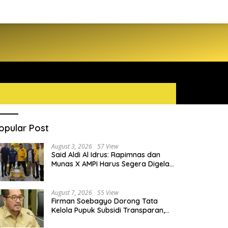
opular Post
August 3, 2026
57 View
Said Aldi Al Idrus: Rapimnas dan
Munas X AMPI Harus Segera Digelar
demi Konsolidasi Organisasi
August 7, 2026
55 View
Firman Soebagyo Dorong Tata
Kelola Pupuk Subsidi Transparan,
PUD dan PPTS Tetap Diberdayakan