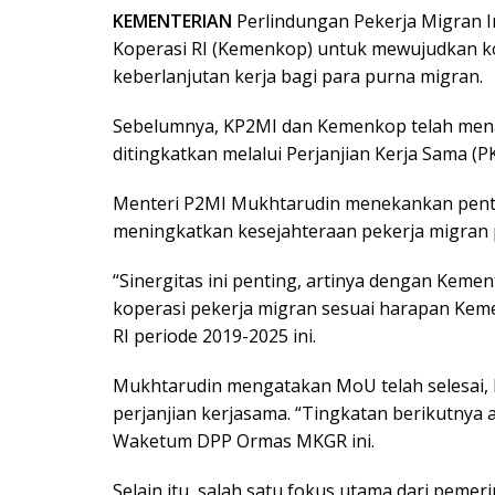
KEMENTERIAN
Perlindungan Pekerja Migran 
Koperasi RI (Kemenkop) untuk mewujudkan ko
keberlanjutan kerja bagi para purna migran.
Sebelumnya, KP2MI dan Kemenkop telah mena
ditingkatkan melalui Perjanjian Kerja Sama (P
Menteri P2MI Mukhtarudin menekankan penti
meningkatkan kesejahteraan pekerja migran
“Sinergitas ini penting, artinya dengan Keme
koperasi pekerja migran sesuai harapan Kemen
RI periode 2019-2025 ini.
Mukhtarudin mengatakan MoU telah selesai, k
perjanjian kerjasama. “Tingkatan berikutnya a
Waketum DPP Ormas MKGR ini.
Selain itu, salah satu fokus utama dari pem