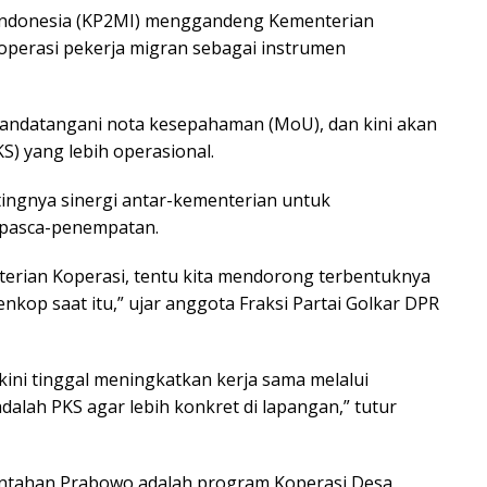
Indonesia (KP2MI) menggandeng Kementerian
perasi pekerja migran sebagai instrumen
ndatangani nota kesepahaman (MoU), dan kini akan
KS) yang lebih operasional.
ngnya sinergi antar-kementerian untuk
 pasca-penempatan.
nterian Koperasi, tentu kita mendorong terbentuknya
kop saat itu,” ujar anggota Fraksi Partai Golkar DPR
ini tinggal meningkatkan kerja sama melalui
dalah PKS agar lebih konkret di lapangan,” tutur
erintahan Prabowo adalah program Koperasi Desa