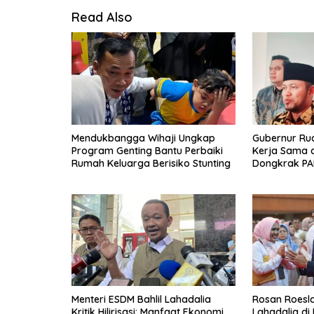
Read Also
Mendukbangga Wihaji Ungkap
Gubernur Ru
Program Genting Bantu Perbaiki
Kerja Sama 
Rumah Keluarga Berisiko Stunting
Dongkrak PA
Menteri ESDM Bahlil Lahadalia
Rosan Roeslan
Kritik Hilirisasi: Manfaat Ekonomi
Lahadalia di