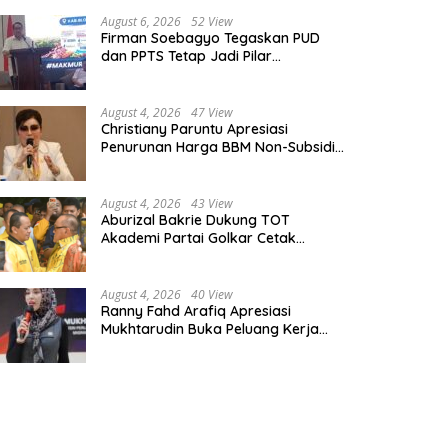
August 6, 2026
52 View
Firman Soebagyo Tegaskan PUD
dan PPTS Tetap Jadi Pilar
Penyaluran Pupuk Bersubsidi
August 4, 2026
47 View
Christiany Paruntu Apresiasi
Penurunan Harga BBM Non-Subsidi,
Nilai Kebijakan ESDM Makin Adaptif
August 4, 2026
43 View
Aburizal Bakrie Dukung TOT
Akademi Partai Golkar Cetak
Instruktur Berkompetensi Tinggi
August 4, 2026
40 View
Ranny Fahd Arafiq Apresiasi
Mukhtarudin Buka Peluang Kerja
Skilled Worker Indonesia di Albania