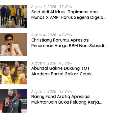
August 3, 2026
57 View
Said Aldi Al Idrus: Rapimnas dan
Munas X AMPI Harus Segera Digelar
demi Konsolidasi Organisasi
August 4, 2026
47 View
Christiany Paruntu Apresiasi
Penurunan Harga BBM Non-Subsidi,
Nilai Kebijakan ESDM Makin Adaptif
August 4, 2026
45 View
Aburizal Bakrie Dukung TOT
Akademi Partai Golkar Cetak
Instruktur Berkompetensi Tinggi
August 4, 2026
42 View
Ranny Fahd Arafiq Apresiasi
Mukhtarudin Buka Peluang Kerja
Skilled Worker Indonesia di Albania