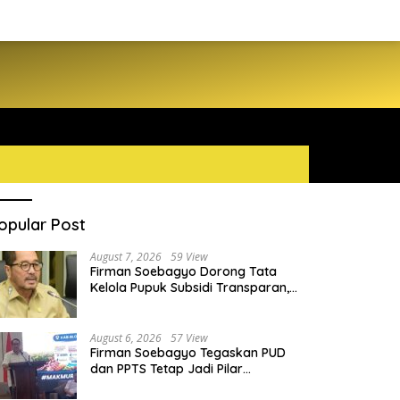
opular Post
August 7, 2026
59 View
Firman Soebagyo Dorong Tata
Kelola Pupuk Subsidi Transparan,
PUD dan PPTS Tetap Diberdayakan
August 6, 2026
57 View
Firman Soebagyo Tegaskan PUD
dan PPTS Tetap Jadi Pilar
Penyaluran Pupuk Bersubsidi