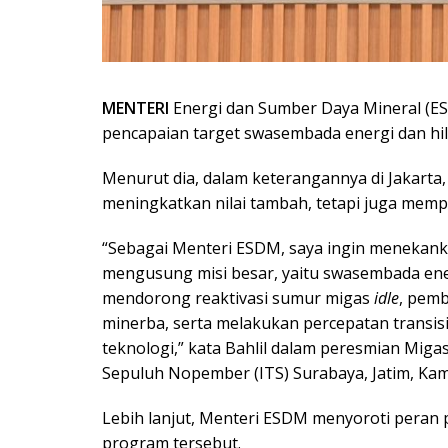
MENTERI
Energi dan Sumber Daya Mineral (ES
pencapaian target swasembada energi dan hil
Menurut dia, dalam keterangannya di Jakarta, 
meningkatkan nilai tambah, tetapi juga memp
“Sebagai Menteri ESDM, saya ingin menekank
mengusung misi besar, yaitu swasembada energ
mendorong reaktivasi sumur migas
idle
, pemb
minerba, serta melakukan percepatan transis
teknologi,” kata Bahlil dalam peresmian Miga
Sepuluh Nopember (ITS) Surabaya, Jatim, Kami
Lebih lanjut, Menteri ESDM menyoroti pera
program tersebut.