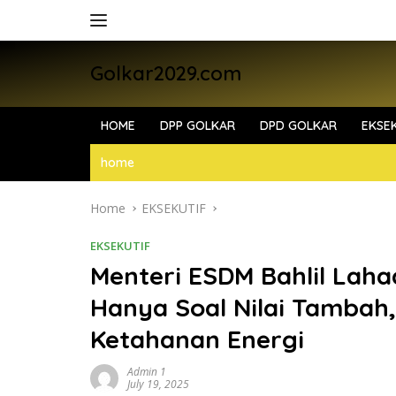
Skip
to
content
Golkar2029.com
HOME
DPP GOLKAR
DPD GOLKAR
EKSEK
home
Home
EKSEKUTIF
EKSEKUTIF
Menteri ESDM Bahlil Lahad
Hanya Soal Nilai Tambah,
Ketahanan Energi
Admin 1
July 19, 2025