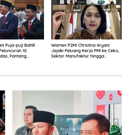
i Puja-puji Bahlil
Wamen P2MI Christina Aryani
 Peluncuran 10
Jajaki Peluang Kerja PMI ke Ceko,
das, Pantang
Sektor Manufaktur hingga
rpikir Jauh ke Depan!
Kesehatan Dibidik