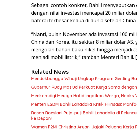
Sebagai contoh konkret, Bahlil menyebutkan ek
dengan nilai investasi mencapai 20 miliar do
baterai terbesar kedua di dunia setelah China.
“Nanti, bulan November ada investasi 100 mili
China dan Korea, itu sekitar 8 miliar dolar AS
mengolah bahan baku nikel hingga menjadi
c
menjadi mobil listrik,” tambah Menteri Bahlil. [
Related News
Mendukbangga Wihaji Ungkap Program Genting Bant
Gubernur Rudy Mas’ud Perkuat Kerja Sama dengan
Menkomdigi Meutya Hafid Ingatkan Warga, Hoaks 
Menteri ESDM Bahlil Lahadalia Kritik Hilirisasi: Ma
Rosan Roeslani Puja-puji Bahlil Lahadalia di Pelun
ke Depan!
Wamen P2MI Christina Aryani Jajaki Peluang Kerja 