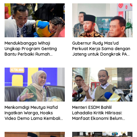
Mendukbangga Wihaji
Gubernur Rudy Mas’ud
Ungkap Program Genting
Perkuat Kerja Sama dengan
Bantu Perbaiki Rumah
Jateng untuk Dongkrak PAD
Keluarga Berisiko Stunting
Kaltim
Menkomdigi Meutya Hafid
Menteri ESDM Bahlil
Ingatkan Warga, Hoaks
Lahadalia Kritik Hilirisasi:
Video Demo Lama Kembali
Manfaat Ekonomi Belum
Viral di Medsos
Merata ke Daerah Penghasil