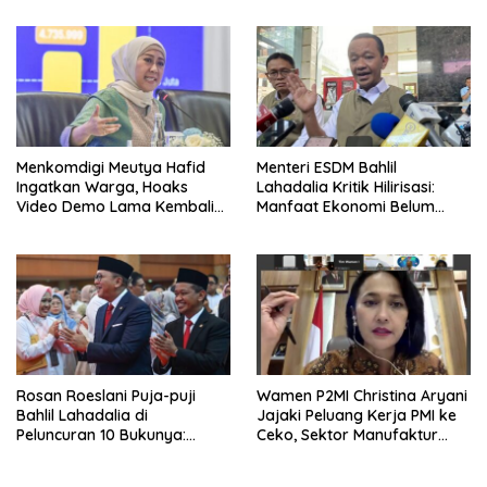
Menkomdigi Meutya Hafid
Menteri ESDM Bahlil
Ingatkan Warga, Hoaks
Lahadalia Kritik Hilirisasi:
Video Demo Lama Kembali
Manfaat Ekonomi Belum
Viral di Medsos
Merata ke Daerah Penghasil
Rosan Roeslani Puja-puji
Wamen P2MI Christina Aryani
Bahlil Lahadalia di
Jajaki Peluang Kerja PMI ke
Peluncuran 10 Bukunya:
Ceko, Sektor Manufaktur
Cerdas, Pantang Menyerah,
hingga Kesehatan Dibidik
Berpikir Jauh ke Depan!