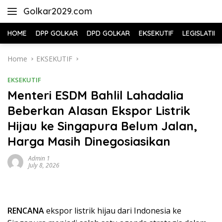
Skip
Golkar2029.com
to
content
HOME
DPP GOLKAR
DPD GOLKAR
EKSEKUTIF
LEGISLATIF
Home
EKSEKUTIF
EKSEKUTIF
Menteri ESDM Bahlil Lahadalia
Beberkan Alasan Ekspor Listrik
Hijau ke Singapura Belum Jalan,
Harga Masih Dinegosiasikan
Admin 1
July 8, 2026
RENCANA
ekspor listrik hijau dari Indonesia ke