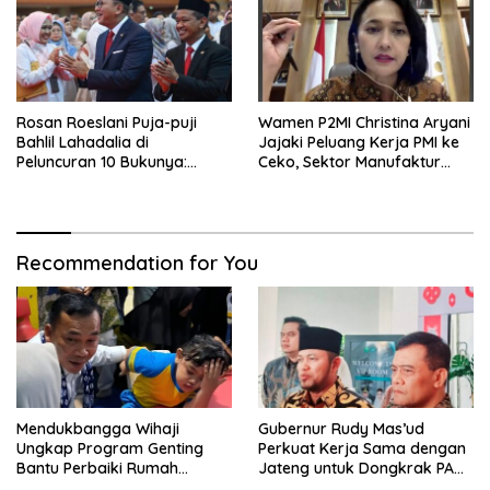
Rosan Roeslani Puja-puji
Wamen P2MI Christina Aryani
Bahlil Lahadalia di
Jajaki Peluang Kerja PMI ke
Peluncuran 10 Bukunya:
Ceko, Sektor Manufaktur
Cerdas, Pantang Menyerah,
hingga Kesehatan Dibidik
Berpikir Jauh ke Depan!
Recommendation for You
Mendukbangga Wihaji
Gubernur Rudy Mas’ud
Ungkap Program Genting
Perkuat Kerja Sama dengan
Bantu Perbaiki Rumah
Jateng untuk Dongkrak PAD
Keluarga Berisiko Stunting
Kaltim