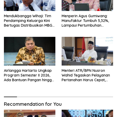
Mendukbangga Wihaji: Tim
Menperin Agus Gumiwang:
Pendamping Keluarga Kini
Manufaktur Tumbuh 5,32%,
Bertugas Distribusikan MBG
Lampaui Pertumbuhan
untuk Ibu Hamil dan Balita
Ekonomi Nasional
Airlangga Hartarto Ungkap
Menteri ATR/BPN Nusron
Program Semester II 2026,
Wahid Tegaskan Pelayanan
Ada Bantuan Pangan hingga
Pertanahan Harus Cepat,
Diskon Transportasi Nataru
Mudah & Berorientasi pada
Masyarakat
Recommendation for You