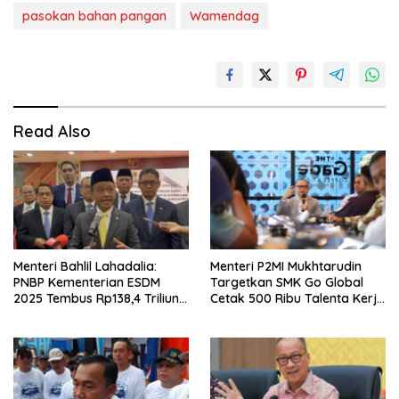
pasokan bahan pangan
Wamendag
Read Also
Menteri Bahlil Lahadalia:
Menteri P2MI Mukhtarudin
PNBP Kementerian ESDM
Targetkan SMK Go Global
2025 Tembus Rp138,4 Triliun,
Cetak 500 Ribu Talenta Kerja
Lampaui Target
ke Luar Negeri