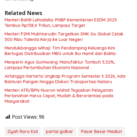
Related News
Menteri Bahlil Lahadalia: PNBP Kementerian ESDM 2025
Tembus Rp138,4 Triliun, Lampaui Target
Menteri P2MI Mukhtarudin Targetkan SMK Go Global Cetak
500 Ribu Talenta Kerja ke Luar Negeri
Mendukbangga Wihaji: Tim Pendamping Keluarga Kini
Bertugas Distribusikan MBG untuk Ibu Hamil dan Balita
Menperin Agus Gumiwang: Manufaktur Tumbuh 5,32%,
Lampaui Pertumbuhan Ekonomi Nasional
Airlangga Hartarto Ungkap Program Semester II 2026, Ada
Bantuan Pangan hingga Diskon Transportasi Nataru
Menteri ATR/BPN Nusron Wahid Tegaskan Pelayanan
Pertanahan Harus Cepat, Mudah & Berorientasi pada
Masyarakat
Post Views:
96
Dyah Roro Esti
partai golkar
Pasar Besar Madiun