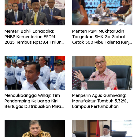
Menteri Bahlil Lahadalia:
Menteri P2MI Mukhtarudin
PNBP Kementerian ESDM
Targetkan SMK Go Global
2025 Tembus Rp138,4 Triliun,
Cetak 500 Ribu Talenta Kerja
Lampaui Target
ke Luar Negeri
Mendukbangga Wihaji: Tim
Menperin Agus Gumiwang:
Pendamping Keluarga Kini
Manufaktur Tumbuh 5,32%,
Bertugas Distribusikan MBG
Lampaui Pertumbuhan
untuk Ibu Hamil dan Balita
Ekonomi Nasional