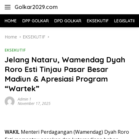
Skip
Golkar2029.com
to
content
HOME
DPP GOLKAR
DPD GOLKAR
EKSEKUTIF
LEGISLATIF
Home
EKSEKUTIF
EKSEKUTIF
Jelang Nataru, Wamendag Dyah
Roro Esti Tinjau Pasar Besar
Madiun & Apresiasi Program
“Wartek”
Admin 1
November 17, 2025
WAKIL
Menteri Perdagangan (Wamendag) Dyah Roro