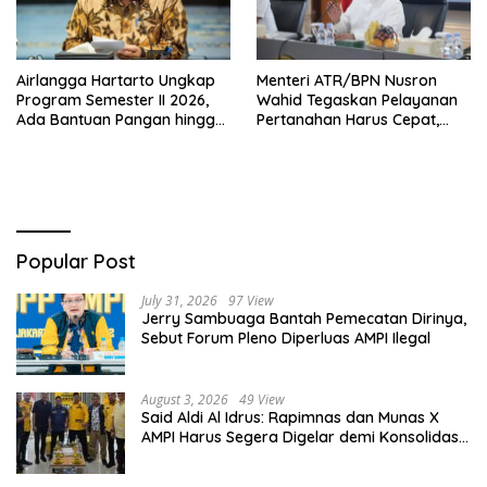
Airlangga Hartarto Ungkap
Menteri ATR/BPN Nusron
Program Semester II 2026,
Wahid Tegaskan Pelayanan
Ada Bantuan Pangan hingga
Pertanahan Harus Cepat,
Diskon Transportasi Nataru
Mudah & Berorientasi pada
Masyarakat
Popular Post
July 31, 2026
97 View
Jerry Sambuaga Bantah Pemecatan Dirinya,
Sebut Forum Pleno Diperluas AMPI Ilegal
August 3, 2026
49 View
Said Aldi Al Idrus: Rapimnas dan Munas X
AMPI Harus Segera Digelar demi Konsolidasi
Organisasi