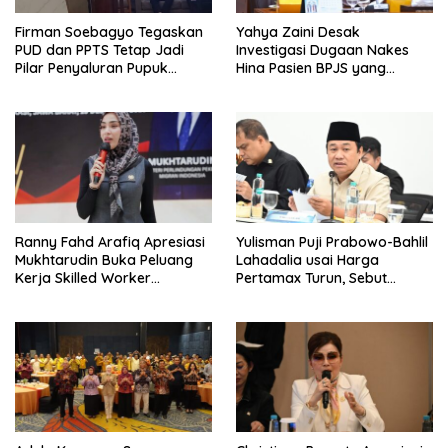
Firman Soebagyo Tegaskan
Yahya Zaini Desak
PUD dan PPTS Tetap Jadi
Investigasi Dugaan Nakes
Pilar Penyaluran Pupuk
Hina Pasien BPJS yang
Bersubsidi
Meninggal usai Tunggu
Kamar 8 Jam
Ranny Fahd Arafiq Apresiasi
Yulisman Puji Prabowo-Bahlil
Mukhtarudin Buka Peluang
Lahadalia usai Harga
Kerja Skilled Worker
Pertamax Turun, Sebut
Indonesia di Albania
Berpihak ke Masyarakat