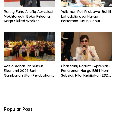
Ranny Fahd Arafiq Apresiasi
Yulisman Puji Prabowo-Bahlil
Mukhtarudin Buka Peluang
Lahadalia usai Harga
Kerja Skilled Worker
Pertamax Turun, Sebut
Indonesia di Albania
Berpihak ke Masyarakat
Adela Kanasya: Sensus
Christiany Paruntu Apresiasi
Ekonomi 2026 Beri
Penurunan Harga BBM Non-
Gambaran Utuh Perubahan
Subsidi, Nilai Kebijakan ESDM
Struktur Ekonomi Indonesia
Makin Adaptif
Popular Post