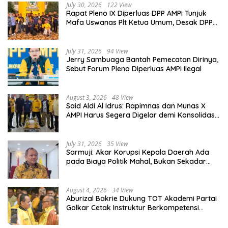
July 30, 2026
122 View
Rapat Pleno IX Diperluas DPP AMPI Tunjuk
Mafa Uswanas Plt Ketua Umum, Desak DPP
Partai Golkar Pecat Jerry Sambuaga
July 31, 2026
94 View
Jerry Sambuaga Bantah Pemecatan Dirinya,
Sebut Forum Pleno Diperluas AMPI Ilegal
August 3, 2026
48 View
Said Aldi Al Idrus: Rapimnas dan Munas X
AMPI Harus Segera Digelar demi Konsolidasi
Organisasi
July 31, 2026
35 View
Sarmuji: Akar Korupsi Kepala Daerah Ada
pada Biaya Politik Mahal, Bukan Sekadar
Kurang Pembinaan
August 4, 2026
34 View
Aburizal Bakrie Dukung TOT Akademi Partai
Golkar Cetak Instruktur Berkompetensi
Tinggi