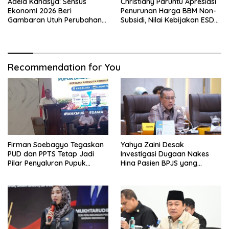
Adela Kanasya: Sensus
Christiany Paruntu Apresiasi
Ekonomi 2026 Beri
Penurunan Harga BBM Non-
Gambaran Utuh Perubahan
Subsidi, Nilai Kebijakan ESDM
Struktur Ekonomi Indonesia
Makin Adaptif
Recommendation for You
Firman Soebagyo Tegaskan
Yahya Zaini Desak
PUD dan PPTS Tetap Jadi
Investigasi Dugaan Nakes
Pilar Penyaluran Pupuk
Hina Pasien BPJS yang
Bersubsidi
Meninggal usai Tunggu
Kamar 8 Jam