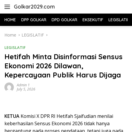
Skip
Golkar2029.com
to
content
HOME
DPP GOLKAR
DPD GOLKAR
EKSEKUTIF
LEGISLATIF
Home
LEGISLATIF
LEGISLATIF
Hetifah Minta Disinformasi Sensus
Ekonomi 2026 Dilawan,
Kepercayaan Publik Harus Dijaga
Admin 1
July 5, 2026
KETUA
Komisi X DPR RI Hetifah Sjaifudian menilai
keberhasilan Sensus Ekonomi 2026 tidak hanya
bergantung pada proses pendataan, tetapi juga pada