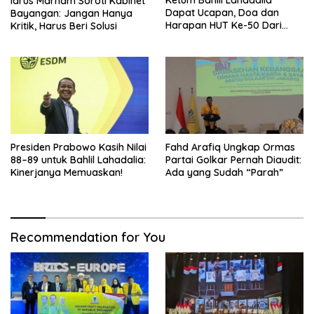
Ketum Bahlil Lahadalia
Idrus Marham Soroti Kabinet
Dapat Ucapan, Doa dan
Bayangan: Jangan Hanya
Harapan HUT Ke-50 Dari
Kritik, Harus Beri Solusi
Pengurus DPP Partai Golkar
Presiden Prabowo Kasih Nilai
Fahd Arafiq Ungkap Ormas
88–89 untuk Bahlil Lahadalia:
Partai Golkar Pernah Diaudit:
Kinerjanya Memuaskan!
Ada yang Sudah “Parah”
Recommendation for You