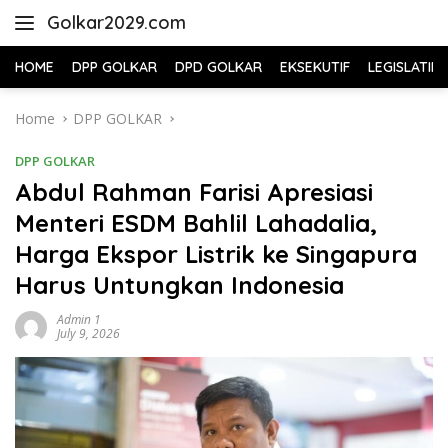
Skip
Golkar2029.com
to
content
HOME
DPP GOLKAR
DPD GOLKAR
EKSEKUTIF
LEGISLATIF
Home
DPP GOLKAR
DPP GOLKAR
Abdul Rahman Farisi Apresiasi
Menteri ESDM Bahlil Lahadalia,
Harga Ekspor Listrik ke Singapura
Harus Untungkan Indonesia
Admin 1
July 9, 2026