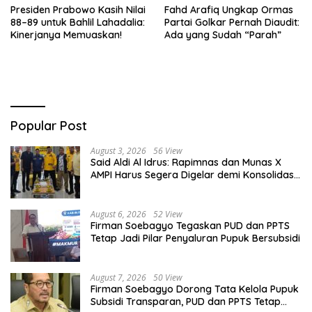
Presiden Prabowo Kasih Nilai
Fahd Arafiq Ungkap Ormas
88–89 untuk Bahlil Lahadalia:
Partai Golkar Pernah Diaudit:
Kinerjanya Memuaskan!
Ada yang Sudah “Parah”
Popular Post
August 3, 2026
56 View
Said Aldi Al Idrus: Rapimnas dan Munas X
AMPI Harus Segera Digelar demi Konsolidasi
Organisasi
August 6, 2026
52 View
Firman Soebagyo Tegaskan PUD dan PPTS
Tetap Jadi Pilar Penyaluran Pupuk Bersubsidi
August 7, 2026
50 View
Firman Soebagyo Dorong Tata Kelola Pupuk
Subsidi Transparan, PUD dan PPTS Tetap