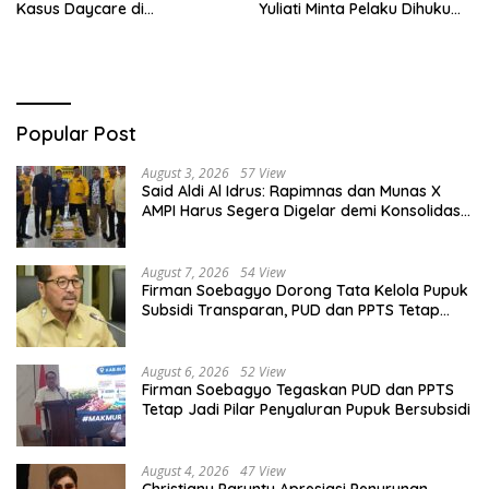
Kasus Daycare di
Yuliati Minta Pelaku Dihukum
Yogyakarta
Berat
Popular Post
August 3, 2026
57 View
Said Aldi Al Idrus: Rapimnas dan Munas X
AMPI Harus Segera Digelar demi Konsolidasi
Organisasi
August 7, 2026
54 View
Firman Soebagyo Dorong Tata Kelola Pupuk
Subsidi Transparan, PUD dan PPTS Tetap
Diberdayakan
August 6, 2026
52 View
Firman Soebagyo Tegaskan PUD dan PPTS
Tetap Jadi Pilar Penyaluran Pupuk Bersubsidi
August 4, 2026
47 View
Christiany Paruntu Apresiasi Penurunan