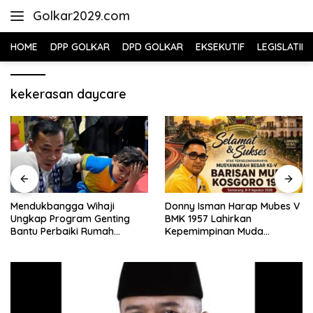
Skip
Golkar2029.com
to
content
HOME
DPP GOLKAR
DPD GOLKAR
EKSEKUTIF
LEGISLATIF
kekerasan daycare
Mendukbangga Wihaji
Donny Isman Harap Mubes V
Ungkap Program Genting
BMK 1957 Lahirkan
Bantu Perbaiki Rumah
Kepemimpinan Muda
Keluarga Berisiko Stunting
Visioner dan Berintegritas
Sesuai Tri Dharma Kosgoro
1957