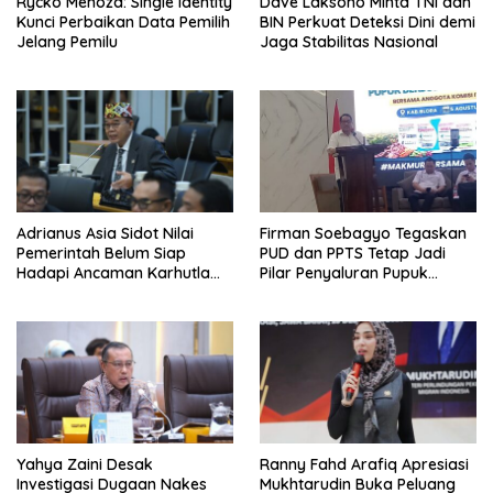
Rycko Menoza: Single Identity
Dave Laksono Minta TNI dan
Kunci Perbaikan Data Pemilih
BIN Perkuat Deteksi Dini demi
Jelang Pemilu
Jaga Stabilitas Nasional
Adrianus Asia Sidot Nilai
Firman Soebagyo Tegaskan
Pemerintah Belum Siap
PUD dan PPTS Tetap Jadi
Hadapi Ancaman Karhutla
Pilar Penyaluran Pupuk
Akibat El Nino
Bersubsidi
Yahya Zaini Desak
Ranny Fahd Arafiq Apresiasi
Investigasi Dugaan Nakes
Mukhtarudin Buka Peluang