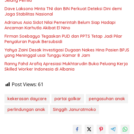
Jelang Pemilu
Dave Laksono Minta TNI dan BIN Perkuat Deteksi Dini demi
Jaga Stabilitas Nasional
Adrianus Asia Sidot Nilai Pemerintah Belum Siap Hadapi
Ancaman Karhutla Akibat El Nino
Firman Soebagyo Tegaskan PUD dan PPTS Tetap Jadi Pilar
Penyaluran Pupuk Bersubsidi
Yahya Zaini Desak Investigasi Dugaan Nakes Hina Pasien BPJS
yang Meninggal usai Tunggu Kamar 8 Jam
Ranny Fahd Arafiq Apresiasi Mukhtarudin Buka Peluang Kerja
Skilled Worker Indonesia di Albania
Post Views:
61
kekerasan daycare
partai golkar
pengasuhan anak
perlindungan anak
Singgih Januratmoko