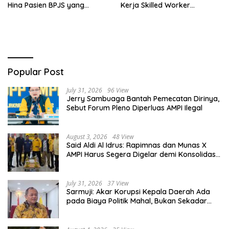
Hina Pasien BPJS yang
Kerja Skilled Worker
Meninggal usai Tunggu
Indonesia di Albania
Kamar 8 Jam
Popular Post
July 31, 2026
96 View
Jerry Sambuaga Bantah Pemecatan Dirinya,
Sebut Forum Pleno Diperluas AMPI Ilegal
August 3, 2026
48 View
Said Aldi Al Idrus: Rapimnas dan Munas X
AMPI Harus Segera Digelar demi Konsolidasi
Organisasi
July 31, 2026
37 View
Sarmuji: Akar Korupsi Kepala Daerah Ada
pada Biaya Politik Mahal, Bukan Sekadar
Kurang Pembinaan