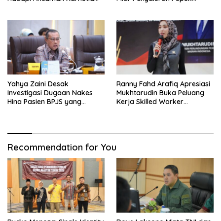
Akibat El Nino
Bersubsidi
Yahya Zaini Desak
Ranny Fahd Arafiq Apresiasi
Investigasi Dugaan Nakes
Mukhtarudin Buka Peluang
Hina Pasien BPJS yang
Kerja Skilled Worker
Meninggal usai Tunggu
Indonesia di Albania
Kamar 8 Jam
Recommendation for You