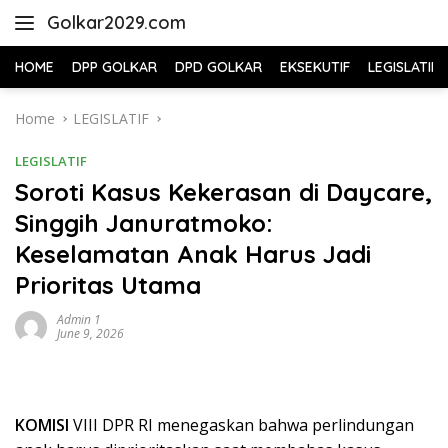
Skip
Golkar2029.com
to
content
HOME
DPP GOLKAR
DPD GOLKAR
EKSEKUTIF
LEGISLATIF
Home
LEGISLATIF
LEGISLATIF
Soroti Kasus Kekerasan di Daycare,
Singgih Januratmoko:
Keselamatan Anak Harus Jadi
Prioritas Utama
Admin 1
June 9, 2026
KOMISI
VIII DPR RI menegaskan bahwa perlindungan